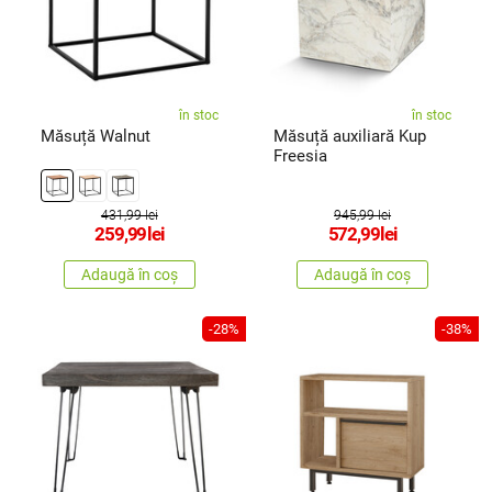
în stoc
în stoc
Măsuță Walnut
Măsuță auxiliară Kup
Freesia
431,99 lei
945,99 lei
259,99
lei
572,99
lei
Adaugă în coș
Adaugă în coș
-28%
-38%