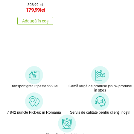
308,99 lei
179,99
lei
Adaugă în coș
Transport gratuit peste 999 lei
Gamă largă de produse (99 % produse
în stoc)
7 842 puncte Pick-up in România
Servis de calitate pentru clienţii noştri