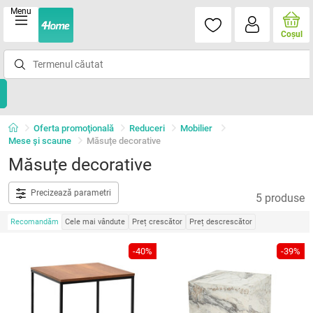
Menu
Coşul
Oferta promoţională
Reduceri
Mobilier
Mese şi scaune
Măsuțe decorative
Măsuțe decorative
Precizează parametri
5 produse
Recomandăm
Cele mai vândute
Preț crescător
Preț descrescător
-40%
-39%