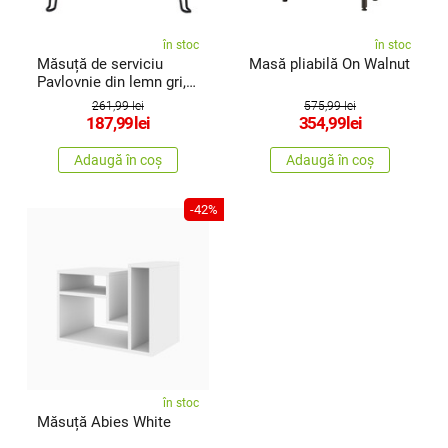
în stoc
în stoc
Măsuță de serviciu
Masă pliabilă On Walnut
Pavlovnie din lemn gri,
54 x 28cm
261,99 lei
575,99 lei
187,99
lei
354,99
lei
Adaugă în coș
Adaugă în coș
-42%
în stoc
Măsuță Abies White