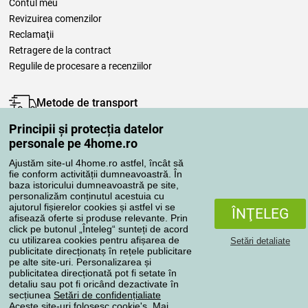
Contul meu
Revizuirea comenzilor
Reclamaţii
Retragere de la contract
Regulile de procesare a recenziilor
Metode de transport
Principii și protecția datelor
personale pe 4home.ro
Metode de plată
Ajustăm site-ul 4home.ro astfel, încât să
fie conform activității dumneavoastră. În
baza istoricului dumneavoastră pe site,
personalizăm conținutul acestuia cu
Magazin de încredere
ajutorul fișierelor cookies și astfel vi se
ÎNŢELEG
afisează oferte si produse relevante. Prin
click pe butonul „Înteleg“ sunteți de acord
cu utilizarea cookies pentru afișarea de
Setări detaliate
publicitate direcționatș în rețele publicitare
pe alte site-uri. Personalizarea și
publicitatea direcționată pot fi setate în
Protecţia datelor cu caracter personal
detaliu sau pot fi oricând dezactivate în
secțiunea
Setări de confidențialiate
Aceste site-uri folosesc cookie's. Mai