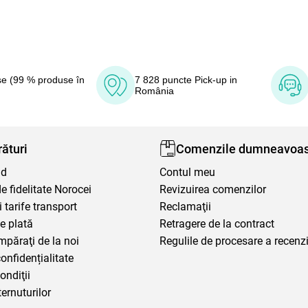
e (99 % produse în
7 828 puncte Pick-up in
România
ături
Comenzile dumneavoas
nd
Contul meu
 fidelitate Norocei
Revizuirea comenzilor
i tarife transport
Reclamaţii
e plată
Retragere de la contract
mpăraţi de la noi
Regulile de procesare a recenzi
confidențialitate
ondiţii
ternuturilor