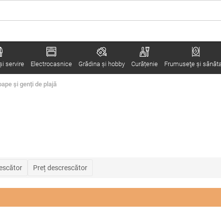
i servire
Electrocasnice
Grădina şi hobby
Curățenie
Frumuseţe şi sănăt
ape și genți de plajă
rescător
Preț descrescător