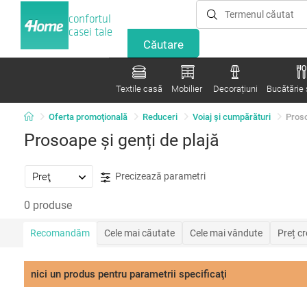
confortul
casei tale
Textile casă
Mobilier
Decorațiuni
Bucătărie ș
Oferta promoţională
Reduceri
Voiaj și cumpărături
Proso
Prosoape și genți de plajă
Preţ
Precizează parametri
0 produse
Recomandăm
Cele mai căutate
Cele mai vândute
Preț c
nici un produs pentru parametrii specificaţi