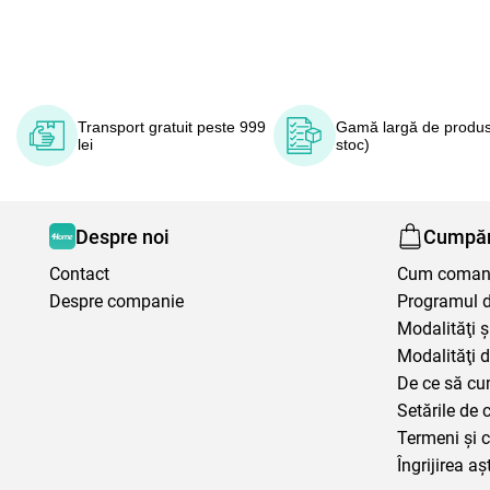
Transport gratuit peste 999
Gamă largă de produs
lei
stoc)
Despre noi
Cumpăr
Contact
Cum coma
Despre companie
Programul de
Modalităţi ş
Modalităţi d
De ce să cu
Setările de 
Termeni şi c
Îngrijirea aș