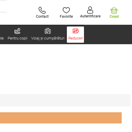
Autentificare
Contact
Favorite
Coşul
ate
Pentru copii
Voiaj și cumpărături
Reduceri