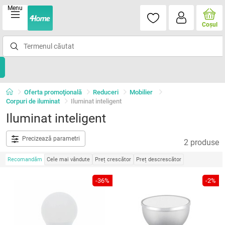
Menu
Coşul
Oferta promoţională
Reduceri
Mobilier
Corpuri de iluminat
Iluminat inteligent
Iluminat inteligent
Precizează parametri
2 produse
Recomandăm
Cele mai vândute
Preț crescător
Preț descrescător
-36%
-2%