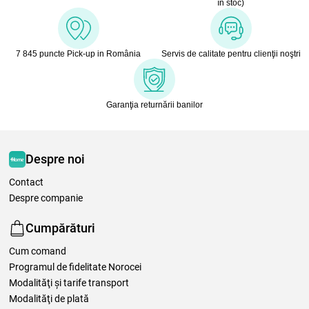
în stoc)
7 845 puncte Pick-up in România
Servis de calitate pentru clienţii noştri
Garanţia returnării banilor
Despre noi
Contact
Despre companie
Cumpărături
Cum comand
Programul de fidelitate Norocei
Modalităţi şi tarife transport
Modalităţi de plată