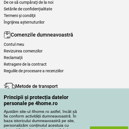
De ce să cumpăraţi de la noi
Setările de confidențialitate
Termeni şi condiţii
Îngrijirea așternuturilor
Comenzile dumneavoastră
Contul meu
Revizuirea comenzilor
Reclamaţii
Retragere de la contract
Regulile de procesare a recenziilor
Metode de transport
Principii și protecția datelor
personale pe 4home.ro
Metode de plată
Ajustăm site-ul 4home.ro astfel, încât să
fie conform activității dumneavoastră. În
baza istoricului dumneavoastră pe site,
personalizăm conținutul acestuia cu
Magazin de încredere