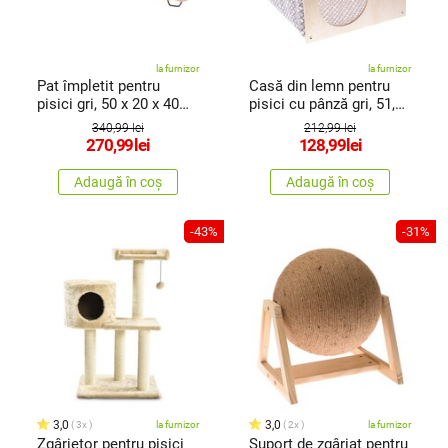
la furnizor
la furnizor
Pat împletit pentru
Casă din lemn pentru
pisici gri, 50 x 20 x 40
pisici cu pânză gri, 51,5
cm
x39,5 x 38 cm
340,99 lei
212,99 lei
270,99
lei
128,99
lei
Adaugă în coș
Adaugă în coș
-43%
-31%
3,0
3,0
3x
la furnizor
2x
la furnizor
Zgârietor pentru pisici
Suport de zgâriat pentru