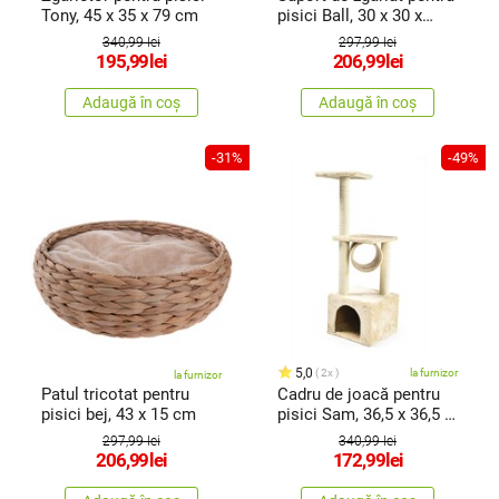
Tony, 45 x 35 x 79 cm
pisici Ball, 30 x 30 x
23cm
340,99 lei
297,99 lei
195,99
lei
206,99
lei
Adaugă în coș
Adaugă în coș
-31%
-49%
5,0
2x
la furnizor
la furnizor
Patul tricotat pentru
Cadru de joacă pentru
pisici bej, 43 x 15 cm
pisici Sam, 36,5 x 36,5 x
110 cm
297,99 lei
340,99 lei
206,99
lei
172,99
lei