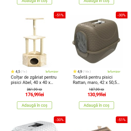
Adaugă în coș
Adaugă în coș
-51%
-30%
4,5
4,9
1x
la furnizor
14x
la furnizor
Colțar de zgâriat pentru
Toaletă pentru pisici
pisici Abel, 40 x 40 x
Rattan, maro, 42 x 50,5 x
109 cm
40 cm
361,99 lei
187,99 lei
176,99
lei
130,99
lei
Adaugă în coș
Adaugă în coș
-30%
-51%