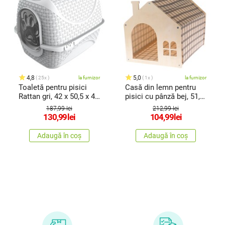
4,8
5,0
25x
la furnizor
1x
la furnizor
Toaletă pentru pisici
Casă din lemn pentru
Rattan gri, 42 x 50,5 x 40
pisici cu pânză bej, 51,5
cm
x39,5 x 38 cm
187,99 lei
212,99 lei
130,99
lei
104,99
lei
Adaugă în coș
Adaugă în coș