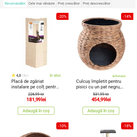
Recomandăm
Cele mai vândute
Preț crescător
Preț descrescător
-20%
-14%
4,8
în stoc
3x
la furnizor
Placă de zgâriat
Culcuș împletit pentru
instalare pe colț pentru
pisici cu un pat negru,
pisici Karlie bej, 56 x
48 x 45 cm
226,99 lei
531,99 lei
100 cm
181,99
lei
454,99
lei
Adaugă în coș
Adaugă în coș
-10%
-18%