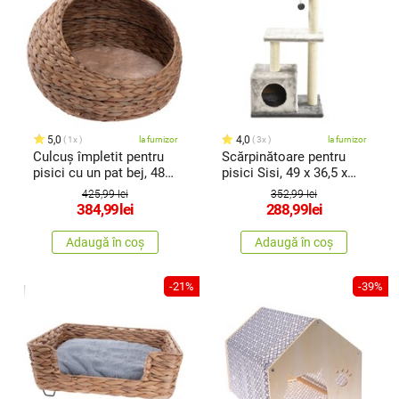
5,0
4,0
1x
la furnizor
3x
la furnizor
Culcuș împletit pentru
Scărpinătoare pentru
pisici cu un pat bej, 48
pisici Sisi, 49 x 36,5 x
x33 cm
90cm
425,99 lei
352,99 lei
384,99
lei
288,99
lei
Adaugă în coș
Adaugă în coș
-21%
-39%