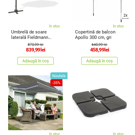
2x
în stoc
în stoc
Umbrelă de soare
Copertină de balcon
laterală Fieldmann
Apollo 300 cm, gri
FDZN 5105,antracit
870,99 lei
640,99 lei
839,99
lei
458,99
lei
Adaugă în coș
Adaugă în coș
Noutate
-35%
în stoc
în stoc