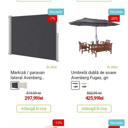
Noutate
Noutate
-7%
-20%
în stoc
în stoc
Markiză / paravan
Umbrelă dublă de soare
lateral Avenberg
Avenberg Fugas, gri
Roxane, griînchis
319,99 lei
532,99 lei
297,99
lei
425,99
lei
Adaugă în coș
Adaugă în coș
-13%
Noutate