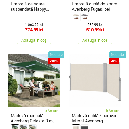
Umbrelă de soare
Umbrelă dublă de soare
suspendată Happy
Avenberg Fugas, bej
Green Tucsonantracit
1.063,99 lei
532,99 lei
774,99
lei
510,99
lei
Adaugă în coș
Adaugă în coș
Noutate
Noutate
-30%
-8%
la furnizor
la furnizor
Markiză manuală
Markiză dublă / paravan
Avenberg Celeste 3 m,
lateral Avenberg
verde
Violeta,bej