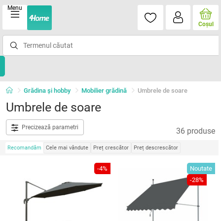
Menu
Coşul
Grădina şi hobby
Mobilier grădină
Umbrele de soare
Umbrele de soare
Precizează parametri
36 produse
Recomandăm
Cele mai vândute
Preț crescător
Preț descrescător
-4%
Noutate
-28%