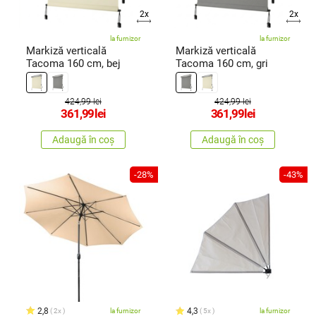
2x
2x
la furnizor
la furnizor
Markiză verticală
Markiză verticală
Tacoma 160 cm, bej
Tacoma 160 cm, gri
424,99 lei
424,99 lei
361,99
lei
361,99
lei
Adaugă în coș
Adaugă în coș
-28%
-43%
2,8
4,3
2x
la furnizor
5x
la furnizor