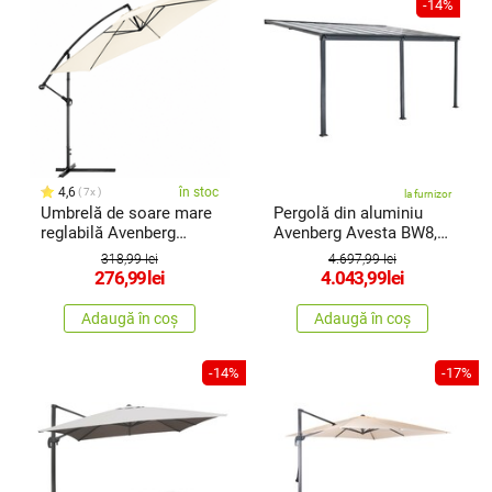
-14%
4,6
în stoc
7x
la furnizor
Umbrelă de soare mare
Pergolă din aluminiu
reglabilă Avenberg
Avenberg Avesta BW8, 5
Sunny 300, bej deschis
x 3 m
318,99 lei
4.697,99 lei
276,99
lei
4.043,99
lei
Adaugă în coș
Adaugă în coș
-14%
-17%