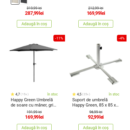
319,99 lei
212,99 lei
287,99
lei
169,99
lei
Adaugă în coș
Adaugă în coș
-11%
-4%
4,7
în stoc
4,5
în stoc
15x
25x
Happy Green Umbrelă
Suport de umbrelă
de soare cu mâner, gri
Happy Green, 85 x 85 x
închis,diametru 230 cm
35 cm
191,99 lei
96,99 lei
169,99
lei
92,99
lei
Adaugă în coș
Adaugă în coș