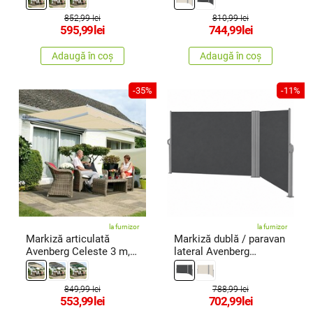
852,99 lei
810,99 lei
595,99
lei
744,99
lei
Adaugă în coș
Adaugă în coș
-35%
-11%
la furnizor
la furnizor
Markiză articulată
Markiză dublă / paravan
Avenberg Celeste 3 m,
lateral Avenberg
bej
Violeta,gri închis
849,99 lei
788,99 lei
553,99
lei
702,99
lei