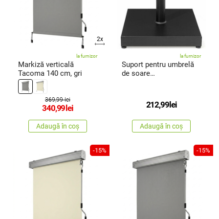
2x
la furnizor
la furnizor
Markiză verticală
Suport pentru umbrelă
Tacoma 140 cm, gri
de soare
dreptunghiularElite,
negru
369,99 lei
212,99
lei
340,99
lei
Adaugă în coș
Adaugă în coș
-15%
-15%