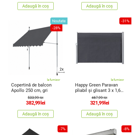
Adaugă în coș
Adaugă în coș
Noutate
-31%
-28%
2x
la furnizor
la furnizor
Copertină de balcon
Happy Green Paravan
Apollo 250 cm, gri
pliabil și glisant 3 x 1,6
m,gri
533,99 lei
467,99 lei
382,99
lei
321,99
lei
Adaugă în coș
Adaugă în coș
-7%
-8%