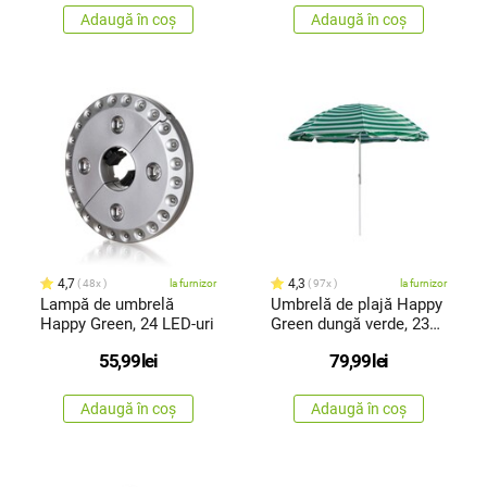
Adaugă în coș
Adaugă în coș
4,7
4,3
48x
la furnizor
97x
la furnizor
Lampă de umbrelă
Umbrelă de plajă Happy
Happy Green, 24 LED-uri
Green dungă verde, 230
cm
55,99
lei
79,99
lei
Adaugă în coș
Adaugă în coș