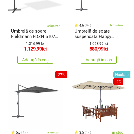
4,6
9x
la furnizor
la furnizor
Umbrelă de soare
Umbrelă de soare
Fieldmann FDZN 5107
suspendată Happy
laterală, gri deschis
Green Tucson,bej
1.316,99 lei
1.063,99 lei
1.129,99
lei
880,99
lei
Adaugă în coș
Adaugă în coș
-27%
Noutate
-4%
5,0
3,5
în stoc
1x
la furnizor
1x