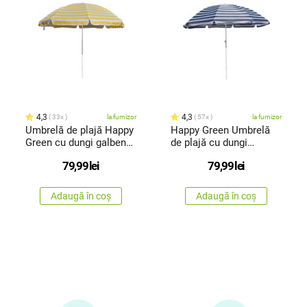
4,3
4,3
33x
la furnizor
57x
la furnizor
Umbrelă de plajă Happy
Happy Green Umbrelă
Green cu dungi galbene,
de plajă cu dungi
230 cm
albastre,230 cm
79,99
lei
79,99
lei
Adaugă în coș
Adaugă în coș