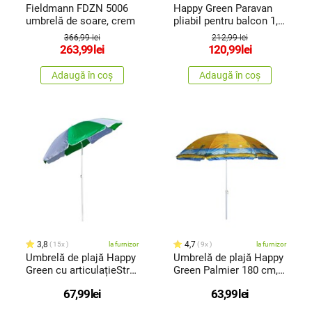
Fieldmann FDZN 5006
Happy Green Paravan
umbrelă de soare, crem
pliabil pentru balcon 1,4
m,bej
366,99 lei
212,99 lei
263,99
lei
120,99
lei
Adaugă în coș
Adaugă în coș
3,8
4,7
15x
la furnizor
9x
la furnizor
Umbrelă de plajă Happy
Umbrelă de plajă Happy
Green cu articulațieStrip
Green Palmier 180 cm,
180 cm, culori mixte
mix de culori
67,99
lei
63,99
lei