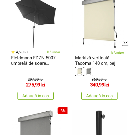
2x
4,6
8x
la furnizor
la furnizor
Fieldmann FDZN 5007
Markiză verticală
umbrelă de soare
Tacoma 140 cm, bej
neagră, 3 m
297,99 lei
369,99 lei
275,99
lei
340,99
lei
Adaugă în coș
Adaugă în coș
-8%