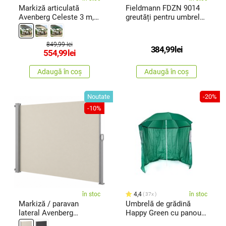
Markiză articulată
Fieldmann FDZN 9014
Avenberg Celeste 3 m,
greutăți pentru umbrelă
gri
de soare
849,99 lei
384,99
lei
554,99
lei
Adaugă în coș
Adaugă în coș
Noutate
-20%
-10%
în stoc
4,4
în stoc
37x
Markiză / paravan
Umbrelă de grădină
lateral Avenberg
Happy Green cu panou,
Roxane, bej,bej
diam. 230 cm