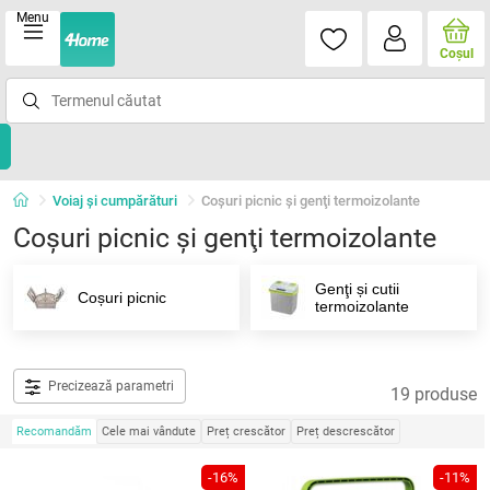
Menu
Coşul
Voiaj și cumpărături
Coşuri picnic şi genţi termoizolante
Coşuri picnic şi genţi termoizolante
Genţi și cutii
Coșuri picnic
termoizolante
Precizează parametri
19 produse
Recomandăm
Cele mai vândute
Preț crescător
Preț descrescător
-16%
-11%