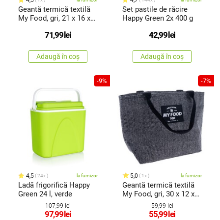
Geantă termică textilă
Set pastile de răcire
My Food, gri, 21 x 16 x
Happy Green 2x 400 g
33cm
71,99
lei
42,99
lei
Adaugă în coș
Adaugă în coș
-9%
-7%
4,5
5,0
24x
la furnizor
1x
la furnizor
Ladă frigorifică Happy
Geantă termică textilă
Green 24 l, verde
My Food, gri, 30 x 12 x
20cm
107,99 lei
59,99 lei
97,99
lei
55,99
lei