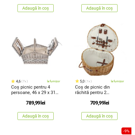
Adaugă în coș
Adaugă în coș
4,6
5,0
7x
la furnizor
1x
la furnizor
Coș picnic pentru 4
Coș de picnic din
persoane, 46 x 29 x 31
răchită pentru 2
cm
persoane Heart
789,99
lei
709,99
lei
Adaugă în coș
Adaugă în coș
-9%