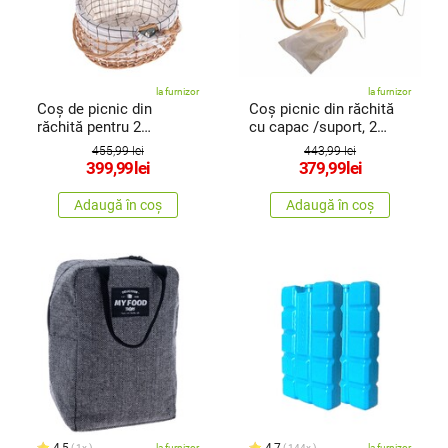
la furnizor
la furnizor
Coș de picnic din
Coș picnic din răchită
răchită pentru 2
cu capac /suport, 2
persoane, 42 x 34 x 25
pers. cu termobox, 40 x
455,99 lei
443,99 lei
cm, 2,75 kg
31 x 21 cm, 3 kg
399,99
lei
379,99
lei
Adaugă în coș
Adaugă în coș
4,5
4,7
1x
la furnizor
144x
la furnizor