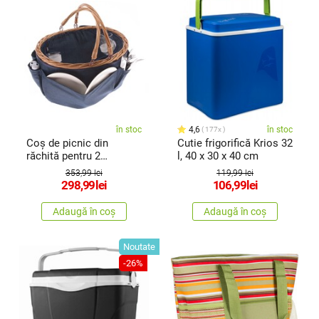
în stoc
4,6
în stoc
177x
Coș de picnic din
Cutie frigorifică Krios 32
răchită pentru 2
l, 40 x 30 x 40 cm
persoane cutermobox ,
353,99 lei
119,99 lei
40 x 30 x 21 cm, 2,17 kg
298,99
lei
106,99
lei
Adaugă în coș
Adaugă în coș
Noutate
-26%