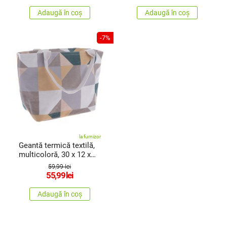
Adaugă în coș
Adaugă în coș
-7%
la furnizor
Geantă termică textilă,
multicoloră, 30 x 12 x
20cm
59,99 lei
55,99
lei
Adaugă în coș