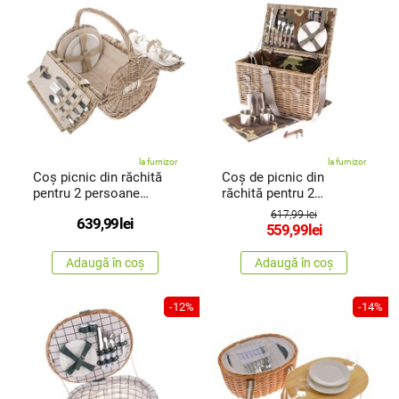
la furnizor
la furnizor
Coș picnic din răchită
Coș de picnic din
pentru 2 persoane
răchită pentru 2
Cylinder
persoane, 46 x30 x 28
617,99 lei
639,99
lei
cm, 4 kg
559,99
lei
Adaugă în coș
Adaugă în coș
-12%
-14%