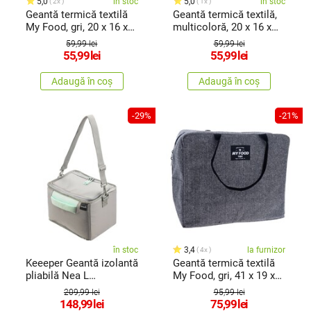
5,0
în stoc
5,0
în stoc
2x
1x
Geantă termică textilă
Geantă termică textilă,
My Food, gri, 20 x 16 x
multicoloră, 20 x 16 x
23cm
23cm
59,99 lei
59,99 lei
55,99
lei
55,99
lei
Adaugă în coș
Adaugă în coș
-29%
-21%
în stoc
3,4
la furnizor
4x
Keeeper Geantă izolantă
Geantă termică textilă
pliabilă Nea L
My Food, gri, 41 x 19 x
Aquamarine 13 l
35cm
209,99 lei
95,99 lei
148,99
lei
75,99
lei