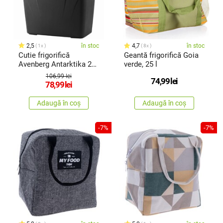
2,5
în stoc
4,7
în stoc
1x
8x
Cutie frigorifică
Geantă frigorifică Goia
Avenberg Antarktika 24
verde, 25 l
l
106,99 lei
74,99
lei
78,99
lei
Adaugă în coș
Adaugă în coș
-7%
-7%