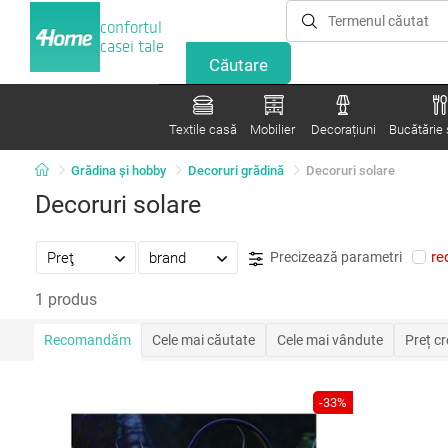
confortul
casei tale
Textile casă
Mobilier
Decorațiuni
Bucătărie ș
Grădina şi hobby
Decoruri grădină
Decoruri solare
Decoruri solare
re
Preţ
brand
Precizează parametri
1 produs
Recomandăm
Cele mai căutate
Cele mai vândute
Preț c
-33%