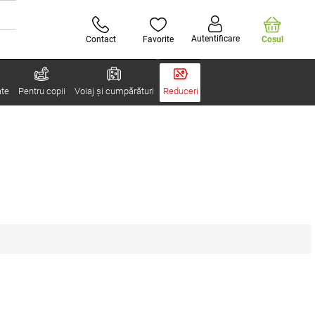
Autentificare
Contact
Favorite
Coşul
ate
Pentru copii
Voiaj și cumpărături
Reduceri