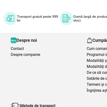
Transport gratuit peste 999
Gamă largă de produs
lei
stoc)
Despre noi
Cumpăr
Contact
Cum coma
Despre companie
Programul de
Modalităţi ş
Modalităţi d
De ce să cu
Setările de 
Termeni şi c
Îngrijirea aș
Metode de transport