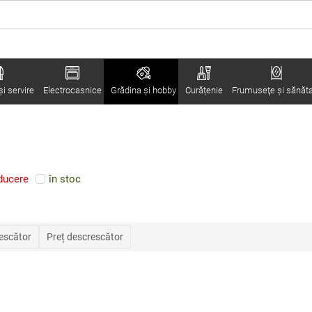
i servire
Electrocasnice
Grădina şi hobby
Curățenie
Frumuseţe şi sănăt
ducere
în stoc
rescător
Preț descrescător