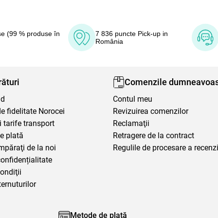
e (99 % produse în
7 836 puncte Pick-up in
România
ături
Comenzile dumneavoas
nd
Contul meu
 fidelitate Norocei
Revizuirea comenzilor
i tarife transport
Reclamaţii
e plată
Retragere de la contract
mpăraţi de la noi
Regulile de procesare a recenzi
confidențialitate
ondiţii
ternuturilor
Metode de plată