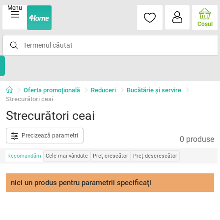
Menu
Coşul
Oferta promoţională
Reduceri
Bucătărie și servire
Strecurători ceai
Strecurători ceai
Precizează parametri
0 produse
Recomandăm
Cele mai vândute
Preț crescător
Preț descrescător
nici un produs pentru parametrii specificaţi