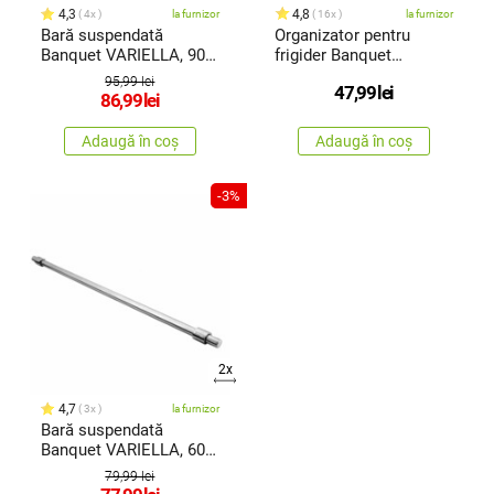
4,3
4,8
4x
la furnizor
16x
la furnizor
Bară suspendată
Organizator pentru
Banquet VARIELLA, 90
frigider Banquet
cm
Culinaria,32,5 x 14,5 x 8
95,99 lei
47,99
lei
cm
86,99
lei
Adaugă în coș
Adaugă în coș
-3%
2x
4,7
3x
la furnizor
Bară suspendată
Banquet VARIELLA, 60
cm
79,99 lei