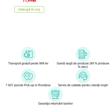
77,99
lei
Adaugă în coș
Transport gratuit peste 999 lei
Gamă largă de produse (99 % produse
în stoc)
7 837 puncte Pick-up in România
Servis de calitate pentru clienţii noştri
Garanţia returnării banilor