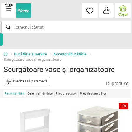
Menu
Coşul
Bucătărie și servire
Accesorii bucătărie
Scurgătoare vase şi organizatoare
Scurgătoare vase şi organizatoare
Precizează parametri
15 produse
Recomandăm
Cele mai vândute
Preț crescător
Preț descrescător
-7%