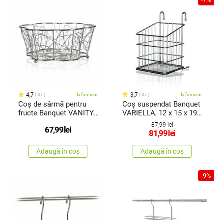
4,7
3,7
3x
la furnizor
3x
la furnizor
Coș de sârmă pentru
Coș suspendat Banquet
fructe Banquet VANITY,
VARIELLA, 12 x 15 x 19
24 x 10 cm
cm
87,99 lei
67,99
lei
81,99
lei
Adaugă în coș
Adaugă în coș
-9%