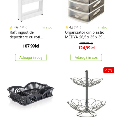
4,6
în stoc
4,8
în stoc
592x
38x
Raft îngust de
Organizator din plastic
depozitare cu roți
MEDYA 26,5 x 35 x 39
4Home Slim Jim
cm, maro
133,99 lei
107,99
lei
124,99
lei
Adaugă în coș
Adaugă în coș
-17%