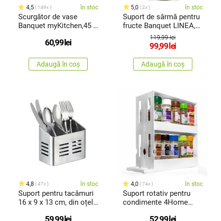
4,5
în stoc
5,0
în stoc
149x
2x
Scurgător de vase
Suport de sârmă pentru
Banquet myKitchen,45 x
fructe Banquet LINEA,
31 x 8 cm, antracit
30 x33 cm
119,99 lei
60,99
lei
99,99
lei
Adaugă în coș
Adaugă în coș
4,8
în stoc
4,0
în stoc
47x
74x
Suport pentru tacâmuri
Suport rotativ pentru
16 x 9 x 13 cm, din oțel
condimente 4Home
inoxidabil
Twist
59,99
lei
52,99
lei