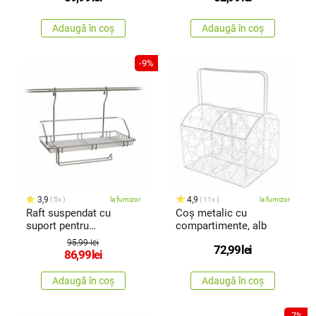
Adaugă în coș
Adaugă în coș
-9%
3,9
4,9
5x
la furnizor
11x
la furnizor
Raft suspendat cu
Coș metalic cu
suport pentru
compartimente, alb
prosoapeBanquet
95,99 lei
72,99
lei
VARIELLA, 40 cm
86,99
lei
Adaugă în coș
Adaugă în coș
-7%