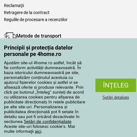
Reclamaţii
Retragere de la contract
Regulile de procesare a recenziilor
Metode de transport
Principii și protecția datelor
personale pe 4home.ro
Metode de plată
Ajustăm site-ul 4home.ro astfel, încât să
fie conform activității dumneavoastră. În
baza istoricului dumneavoastră pe site,
personalizăm conținutul acestuia cu
Magazin de încredere
ajutorul fișierelor cookies și astfel vi se
ÎNŢELEG
afisează oferte si produse relevante. Prin
click pe butonul „Înteleg“ sunteți de acord
cu utilizarea cookies pentru afișarea de
Setări detaliate
publicitate direcționatș în rețele publicitare
pe alte site-uri. Personalizarea și
publicitatea direcționată pot fi setate în
Protecţia datelor cu caracter personal
detaliu sau pot fi oricând dezactivate în
secțiunea
Setări de confidențialiate
Aceste site-uri folosesc cookie's. Mai
multe informaţii
aici
.
Toate drepturile rezervate © 2004-2026 4home, a.s.