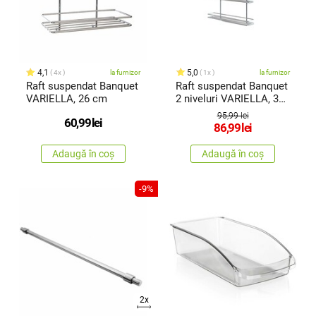
4,1
5,0
4x
la furnizor
1x
la furnizor
Raft suspendat Banquet
Raft suspendat Banquet
VARIELLA, 26 cm
2 niveluri VARIELLA, 37
cm
95,99 lei
60,99
lei
86,99
lei
Adaugă în coș
Adaugă în coș
-9%
2x