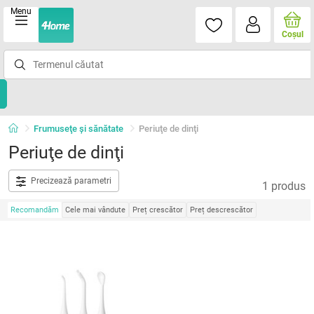
Menu
Coşul
Frumuseţe şi sănătate
Periuţe de dinţi
Periuţe de dinţi
Precizează parametri
1 produs
Recomandăm
Cele mai vândute
Preț crescător
Preț descrescător