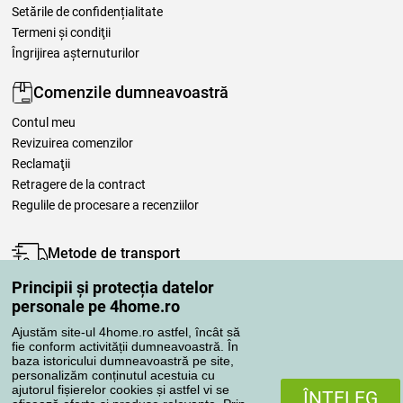
Setările de confidențialitate
Termeni şi condiţii
Îngrijirea așternuturilor
Comenzile dumneavoastră
Contul meu
Revizuirea comenzilor
Reclamaţii
Retragere de la contract
Regulile de procesare a recenziilor
Metode de transport
Principii și protecția datelor
personale pe 4home.ro
Metode de plată
Ajustăm site-ul 4home.ro astfel, încât să
fie conform activității dumneavoastră. În
baza istoricului dumneavoastră pe site,
personalizăm conținutul acestuia cu
Magazin de încredere
ajutorul fișierelor cookies și astfel vi se
ÎNŢELEG