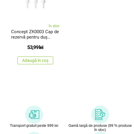
în stoc
Concept ZK0003 Cap de
rezervă pentru duș
dentar Perfect Smile, 3
53,99
lei
buc.
Adaugă în coș
Transport gratuit peste 999 lei
Gamă largă de produse (99 % produse
în stoc)