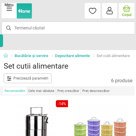
Menu
Coşul
Bucătărie și servire
Depozitare alimente
Set cutii alimentare
Set cutii alimentare
Precizează parametri
6 produse
Recomandăm
Cele mai vândute
Preț crescător
Preț descrescător
-14%