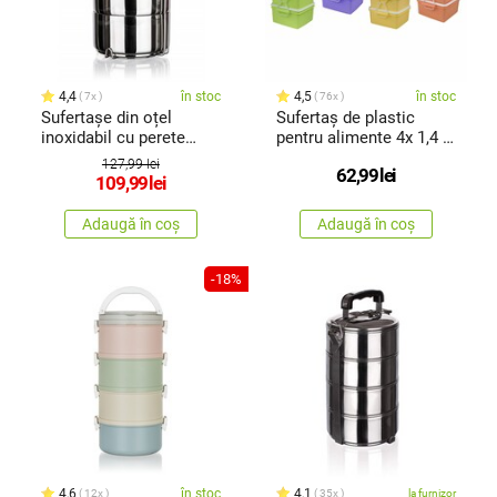
4,4
în stoc
4,5
în stoc
7x
76x
Sufertașe din oțel
Sufertaș de plastic
inoxidabil cu perete
pentru alimente 4x 1,4 l,
dubluBanquet AKCENT,
18 x 17 x 30,5 cm
127,99 lei
62,99
lei
3 părți
109,99
lei
Adaugă în coș
Adaugă în coș
-18%
4,6
în stoc
4,1
12x
35x
la furnizor