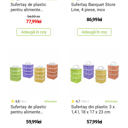
Sufertaș de plastic
Sufertaș Banquet Store
pentru alimente
Line, 4 piese, inox
Banquet Avanza, 2,8 l, 4
94,99 lei
86,99
lei
părți multicolor
77,99
lei
Adaugă în coș
Adaugă în coș
4,8
4,7
6x
la furnizor
30x
la furnizor
Sufertaș de plastic
Sufertaș din plastic 3 x
pentru alimente
1,4 l, 18 x 17 x 23 cm
QUATRO 4 x 1,2l, 17 x 15
59,99
lei
57,99
lei
x 25 cm