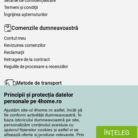
Setările de confidențialitate
Termeni şi condiţii
Îngrijirea așternuturilor
Comenzile dumneavoastră
Contul meu
Revizuirea comenzilor
Reclamaţii
Retragere de la contract
Regulile de procesare a recenziilor
Metode de transport
Principii și protecția datelor
personale pe 4home.ro
Metode de plată
Ajustăm site-ul 4home.ro astfel, încât să
fie conform activității dumneavoastră. În
baza istoricului dumneavoastră pe site,
personalizăm conținutul acestuia cu
Magazin de încredere
ajutorul fișierelor cookies și astfel vi se
ÎNŢELEG
afisează oferte si produse relevante. Prin