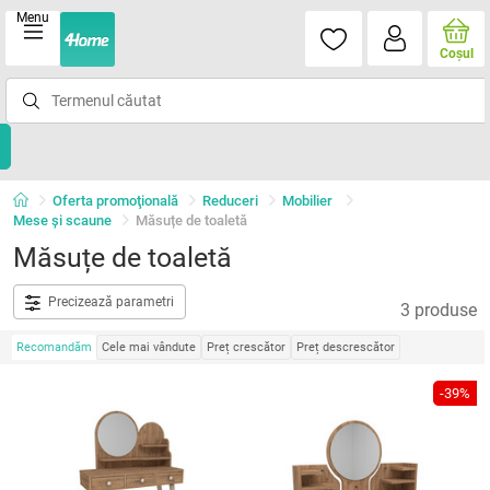
Menu
Coşul
Oferta promoţională
Reduceri
Mobilier
Mese şi scaune
Măsuțe de toaletă
Măsuțe de toaletă
Precizează parametri
3 produse
Recomandăm
Cele mai vândute
Preț crescător
Preț descrescător
-39%