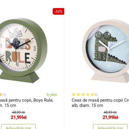
-55%
în stoc
5x
9x
să pentru copii, Boys Rule,
Ceas de masă pentru copii Cr
m. 15 cm
alb, diam. 15 cm
48,99 lei
48,99 lei
21,99
lei
21,99
lei
Adaugă în coș
Adaugă în coș