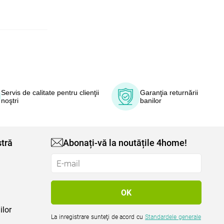
Servis de calitate pentru clienţii
Garanţia returnării
noştri
banilor
tră
Abonați-vă la noutățile 4home!
ilor
La inregistrare sunteţi de acord cu
Standardele generale