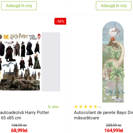
Adaugă în coș
Adaugă în coș
-36%
în stoc
1x
autoadezivă Harry Potter
Autocolant de perete Bayo Di
 65 x85 cm
măsurătoare
106,99 lei
255,99 lei
68,99
lei
164,99
lei