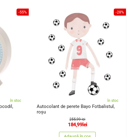
-55%
-28%
în stoc
în stoc
ocodil,
Autocolant de perete Bayo Fotbalistul,
roșu
255,99 lei
184,99
lei
Adaugă în coș