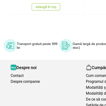
Adaugă în coș
Transport gratuit peste 999
Gamă largă de produs
lei
stoc)
Despre noi
Cumpăr
Contact
Cum coma
Despre companie
Programul de
Modalităţi ş
Modalităţi d
De ce să cu
Setările de 