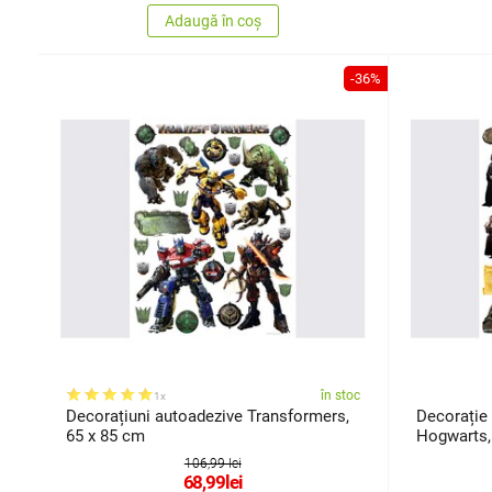
Adaugă în coș
-36%
în stoc
1x
Decorațiuni autoadezive Transformers,
Decorație 
65 x 85 cm
Hogwarts,
106,99 lei
68,99
lei