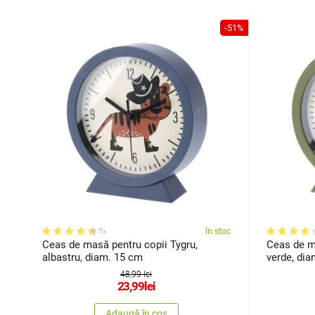
-51%
în stoc
7x
Ceas de masă pentru copii Tygru,
Ceas de ma
albastru, diam. 15 cm
verde, dia
48,99 lei
23,99
lei
Adaugă în coș