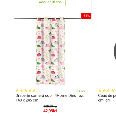
Adaugă în coș
-61%
în stoc
20x
Draperie cameră copii 4Home Dino roz,
Ceas de pe
140 x 245 cm
cm, gri
109,99 lei
42,99
lei