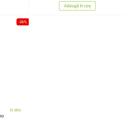
Adaugă în coș
-36%
în stoc
no