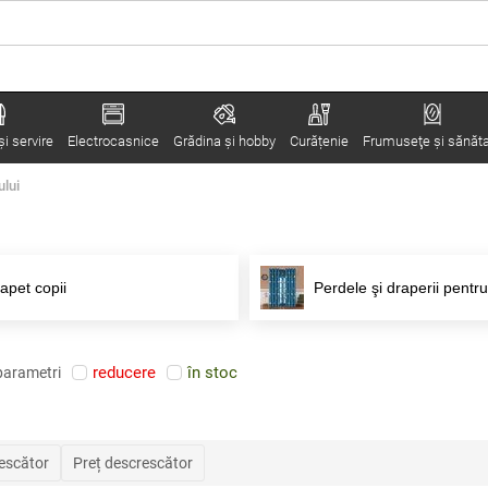
i servire
Electrocasnice
Grădina şi hobby
Curățenie
Frumuseţe şi sănăt
ului
apet copii
Perdele şi draperii pentru
reducere
în stoc
parametri
rescător
Preț descrescător