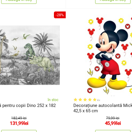
-28%
în stoc
4x
 pentru copii Dino 252 x 182
Decorațiune autocolantă Mi
i
42,5 x 65 cm
182,49 lei
79,99 lei
131,99
lei
45,99
lei