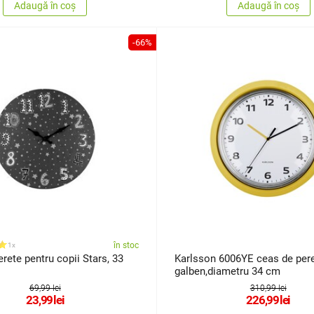
Adaugă în coș
Adaugă în coș
-66%
în stoc
1x
rete pentru copii Stars, 33
Karlsson 6006YE ceas de per
galben,diametru 34 cm
69,99 lei
310,99 lei
23,99
lei
226,99
lei