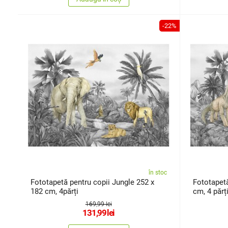
-22%
în stoc
Fototapetă pentru copii Jungle 252 x
Fototapetă
182 cm, 4părți
cm, 4 părț
169,99 lei
131,99
lei