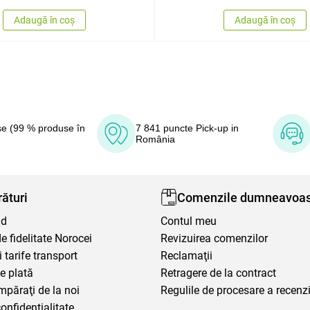
Adaugă în coș
Adaugă în coș
e (99 % produse în
7 841 puncte Pick-up in
România
ături
Comenzile dumneavoas
nd
Contul meu
 fidelitate Norocei
Revizuirea comenzilor
i tarife transport
Reclamaţii
e plată
Retragere de la contract
mpăraţi de la noi
Regulile de procesare a recenzi
confidențialitate