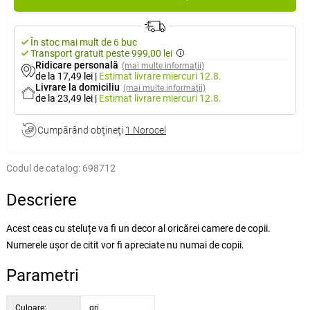
În stoc mai mult de 6 buc
Transport gratuit peste 999,00 lei
Ridicare personală
(mai multe informații)
de la 17,49 lei
|
Estimat livrare
miercuri 12.8.
Livrare la domiciliu
(mai multe informații)
de la 23,49 lei
|
Estimat livrare
miercuri 12.8.
Cumpărând obţineţi
1 Norocel
Codul de catalog:
698712
Descriere
Acest ceas cu steluțe va fi un decor al oricărei camere de copii.
Numerele ușor de citit vor fi apreciate nu numai de copii.
Parametri
Culoare:
gri