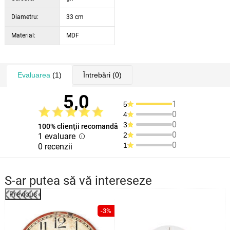
Diametru:
33 cm
Material:
MDF
Evaluarea
(1)
Întrebări
(0)
5,0
1
5
0
4
0
3
100% clienţii recomandă
0
2
1 evaluare
0
1
0 recenzii
S-ar putea să vă intereseze
Previous
%
-3%