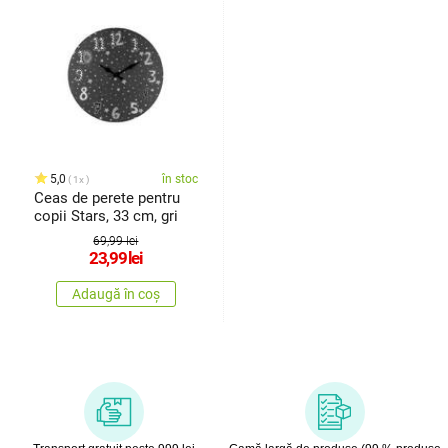
5,0
în stoc
1x
Ceas de perete pentru
copii Stars, 33 cm, gri
69,99 lei
23,99
lei
Adaugă în coș