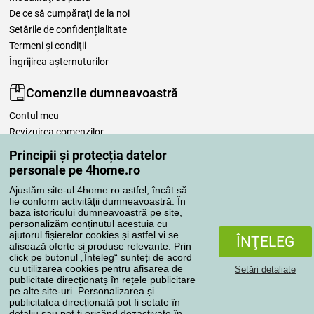
De ce să cumpăraţi de la noi
Setările de confidențialitate
Termeni şi condiţii
Îngrijirea așternuturilor
Comenzile dumneavoastră
Contul meu
Revizuirea comenzilor
Reclamaţii
Principii și protecția datelor
Retragere de la contract
personale pe 4home.ro
Regulile de procesare a recenziilor
Ajustăm site-ul 4home.ro astfel, încât să
fie conform activității dumneavoastră. În
baza istoricului dumneavoastră pe site,
Metode de transport
personalizăm conținutul acestuia cu
ajutorul fișierelor cookies și astfel vi se
ÎNŢELEG
afisează oferte si produse relevante. Prin
click pe butonul „Înteleg“ sunteți de acord
Metode de plată
cu utilizarea cookies pentru afișarea de
Setări detaliate
publicitate direcționatș în rețele publicitare
pe alte site-uri. Personalizarea și
publicitatea direcționată pot fi setate în
detaliu sau pot fi oricând dezactivate în