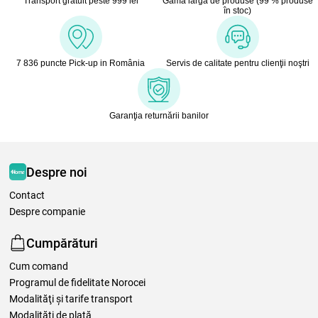
Transport gratuit peste 999 lei
Gamă largă de produse (99 % produse
în stoc)
7 836 puncte Pick-up in România
Servis de calitate pentru clienţii noştri
Garanţia returnării banilor
Despre noi
Contact
Despre companie
Cumpărături
Cum comand
Programul de fidelitate Norocei
Modalităţi şi tarife transport
Modalităţi de plată