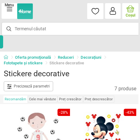
Menu
Coşul
Oferta promoţională
Reduceri
Decorațiuni
Fototapete și stickere
Stickere decorative
Stickere decorative
Precizează parametri
7 produse
Recomandăm
Cele mai vândute
Preț crescător
Preț descrescător
-28%
-43%