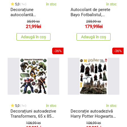
5,0
în stoc
în stoc
1x
Decorațiune
Autocolant de perete
autocolantă
Bayo Fotbalistul,
Transformers, 30 x 30
albastru
35,99 lei
255,99 lei
cm
21,99
lei
179,99
lei
Adaugă în coș
Adaugă în coș
-36%
-36%
5,0
în stoc
în stoc
1x
Decorațiuni autoadezive
Decorație autoadezivă
Transformers, 65 x 85
Harry Potter Hogwarts,
cm
65 x85 cm
106,99 lei
106,99 lei