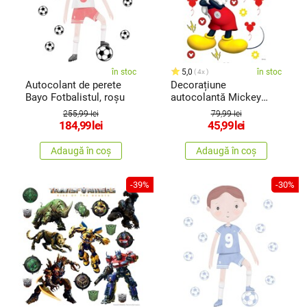
în stoc
5,0
în stoc
4x
Autocolant de perete
Decorațiune
Bayo Fotbalistul, roșu
autocolantă Mickey
Mouse 42,5 x 65 cm
255,99 lei
79,99 lei
184,99
lei
45,99
lei
Adaugă în coș
Adaugă în coș
-39%
-30%