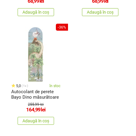
68,99
lei
68,99
lei
Adaugă în coș
Adaugă în coș
-36%
5,0
în stoc
1x
Autocolant de perete
Bayo Dino măsurătoare
255,99 lei
164,99
lei
Adaugă în coș