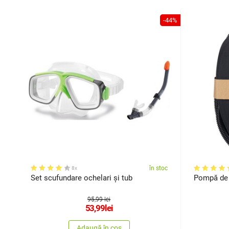
-44%
în stoc
8x
Set scufundare ochelari și tub
Pompă de p
95,99 lei
53,99
lei
Adaugă în coș