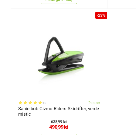
-23%
în stoc
1x
Sanie bob Gizmo Riders Skidrifter, verde
mistic
638,99 lei
490,99
lei