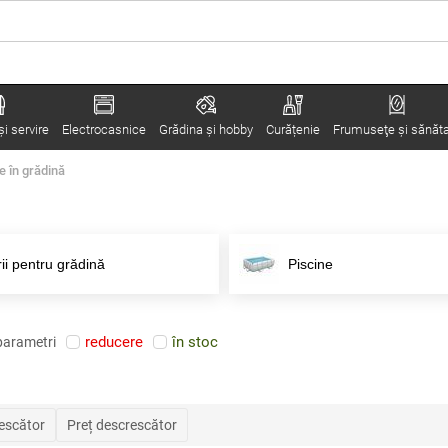
i servire
Electrocasnice
Grădina şi hobby
Curățenie
Frumuseţe şi sănăt
e în grădină
ii pentru grădină
Piscine
reducere
în stoc
parametri
rescător
Preț descrescător