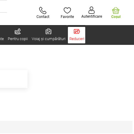
Autentificare
Contact
Favorite
Coşul
ate
Pentru copii
Voiaj și cumpărături
Reduceri