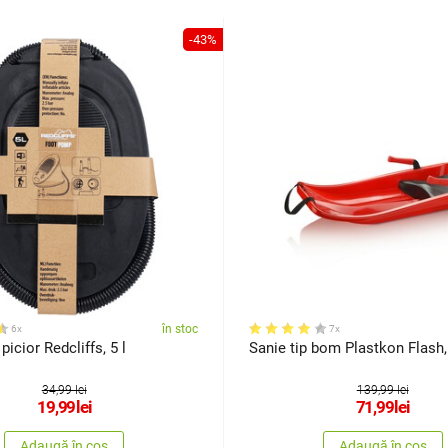
-43%
în stoc
6x
7x
icior Redcliffs, 5 l
Sanie tip bom Plastkon Flash,
34,99 lei
139,99 lei
19,99
lei
71,99
lei
Adaugă în coș
Adaugă în coș