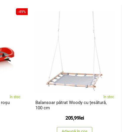
-49%
în stoc
în stoc
 roșu
Balansoar pătrat Woody cu țesătură,
100 cm
205,99
lei
Adaugă în coș