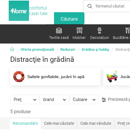
confortul
casei tale
Textile casă
Mobilier
Decorațiuni
Bucătărie ș
Oferta promoţională
Reduceri
Grădina şi hobby
Distracţi
Distracţie în grădină
Saltele gonflabile, jucării în apă
Jucăr
Preţ
brand
Culoare
Precizează 
5 produse
Recomandăm
Cele mai căutate
Cele mai vândute
Preț c