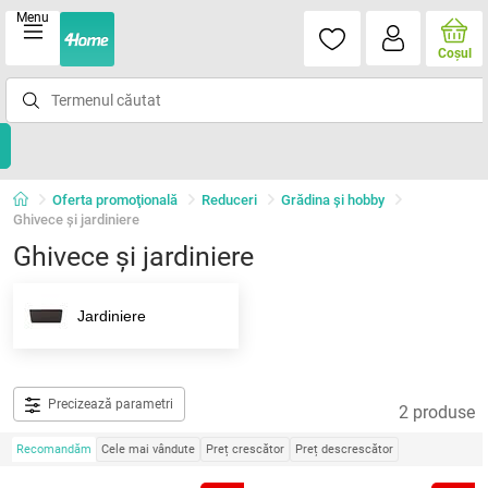
Menu
Coşul
Oferta promoţională
Reduceri
Grădina şi hobby
Ghivece și jardiniere
Ghivece și jardiniere
Jardiniere
Precizează parametri
2 produse
Recomandăm
Cele mai vândute
Preț crescător
Preț descrescător