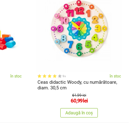
în stoc
în stoc
9x
Ceas didactic Woody, cu numărătoare,
diam. 30,5 cm
61,99 lei
60,99
lei
Adaugă în coș