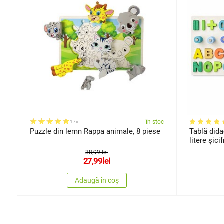
în stoc
17x
Puzzle din lemn Rappa animale, 8 piese
Tablă did
litere șici
38,99 lei
27,99
lei
Adaugă în coș