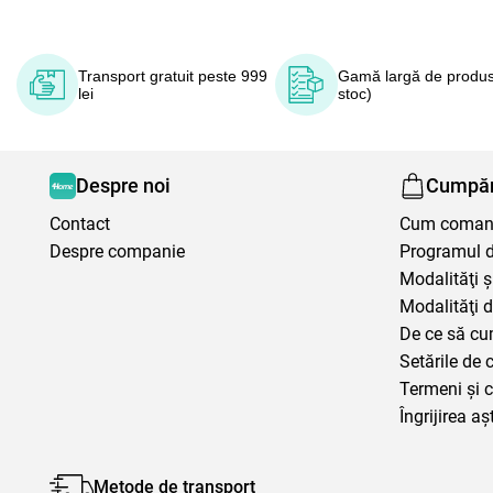
Transport gratuit peste 999
Gamă largă de produs
lei
stoc)
Despre noi
Cumpăr
Contact
Cum coma
Despre companie
Programul de
Modalităţi ş
Modalităţi d
De ce să cu
Setările de 
Termeni şi c
Îngrijirea aș
Metode de transport