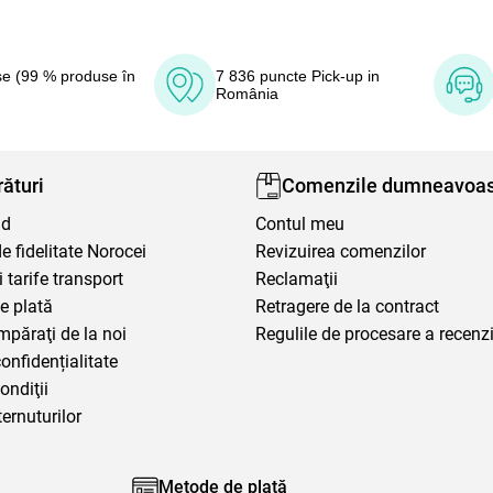
e (99 % produse în
7 836 puncte Pick-up in
România
ături
Comenzile dumneavoas
nd
Contul meu
 fidelitate Norocei
Revizuirea comenzilor
i tarife transport
Reclamaţii
e plată
Retragere de la contract
mpăraţi de la noi
Regulile de procesare a recenzi
confidențialitate
ondiţii
ternuturilor
Metode de plată