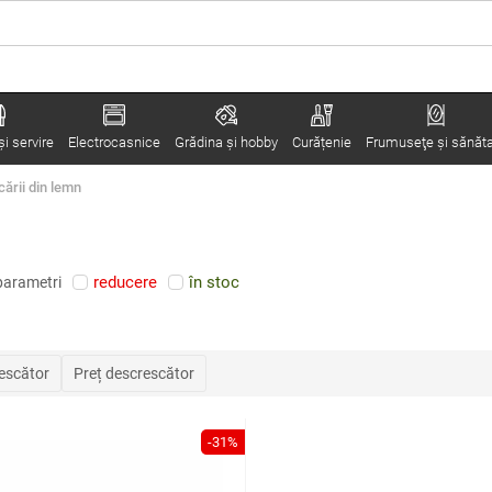
i servire
Electrocasnice
Grădina şi hobby
Curățenie
Frumuseţe şi sănăt
cării din lemn
reducere
în stoc
parametri
rescător
Preț descrescător
-31%