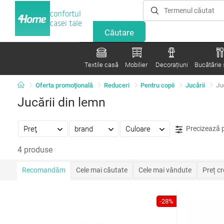
confortul
casei tale
Textile casă
Mobilier
Decorațiuni
Bucătărie ș
Oferta promoţională
Reduceri
Pentru copii
Jucării
Ju
Jucării din lemn
Preţ
brand
Culoare
Precizează 
4 produse
Recomandăm
Cele mai căutate
Cele mai vândute
Preț c
-28%