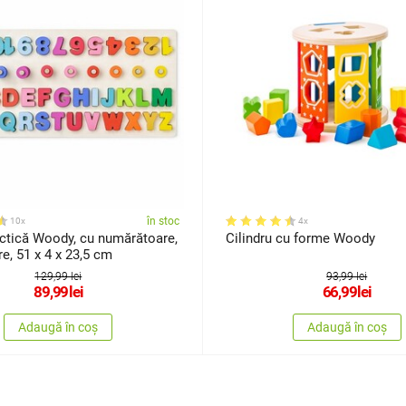
în stoc
10x
4x
actică Woody, cu numărătoare,
Cilindru cu forme Woody
fre, 51 x 4 x 23,5 cm
129,99 lei
93,99 lei
89,99
lei
66,99
lei
Adaugă în coș
Adaugă în coș