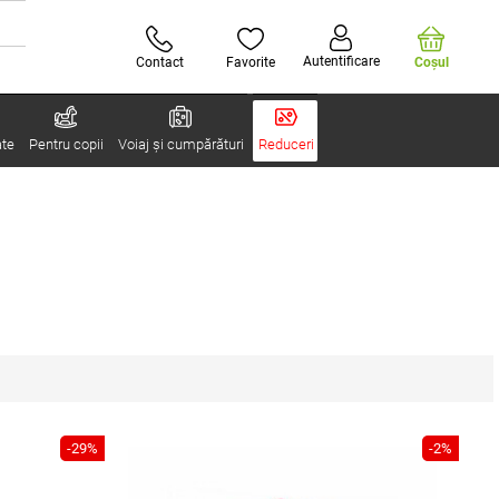
Autentificare
Contact
Favorite
Coşul
ate
Pentru copii
Voiaj și cumpărături
Reduceri
-29%
-2%