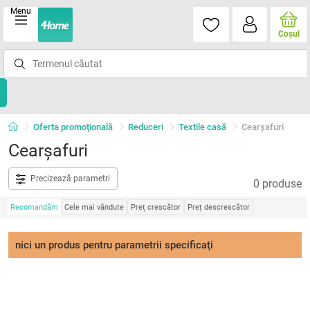
Menu
Coşul
Oferta promoţională
Reduceri
Textile casă
Cearșafuri
Cearșafuri
Precizează parametri
0 produse
Recomandăm
Cele mai vândute
Preț crescător
Preț descrescător
nici un produs pentru parametrii specificaţi