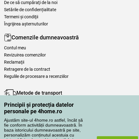
De ce să cumpăraţi de la noi
Setările de confidențialitate
Termeni şi condiţii
Îngrijirea așternuturilor
Comenzile dumneavoastră
Contul meu
Revizuirea comenzilor
Reclamaţii
Retragere de la contract
Regulile de procesare a recenziilor
Metode de transport
Principii și protecția datelor
personale pe 4home.ro
Metode de plată
Ajustăm site-ul 4home.ro astfel, încât să
fie conform activității dumneavoastră. În
baza istoricului dumneavoastră pe site,
personalizăm conținutul acestuia cu
Magazin de încredere