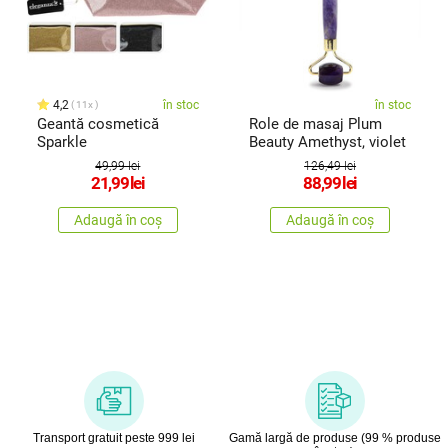
4,2
în stoc
în stoc
11x
Geantă cosmetică
Role de masaj Plum
Sparkle
Beauty Amethyst, violet
49,99 lei
126,49 lei
21,99
lei
88,99
lei
Adaugă în coș
Adaugă în coș
Transport gratuit peste 999 lei
Gamă largă de produse (99 % produse