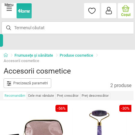
Menu
Coşul
Frumuseţe şi sănătate
Produse cosmetice
Accesorii cosmetice
Accesorii cosmetice
Precizează parametri
2 produse
Recomandăm
Cele mai vândute
Preț crescător
Preț descrescător
-56%
-30%