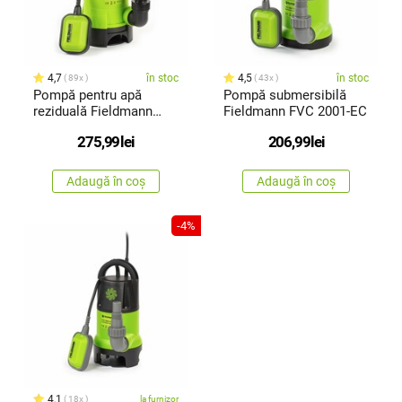
4,7
în stoc
4,5
în stoc
89x
43x
Pompă pentru apă
Pompă submersibilă
reziduală Fieldmann
Fieldmann FVC 2001-EC
FVC 4001-EK 750 W
275,99
lei
206,99
lei
Adaugă în coș
Adaugă în coș
-4%
4,1
18x
la furnizor