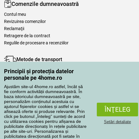
Comenzile dumneavoastră
Contul meu
Revizuirea comenzilor
Reclamaţii
Retragere de la contract
Regulile de procesare a recenziilor
Metode de transport
Principii și protecția datelor
personale pe 4home.ro
Metode de plată
Ajustăm site-ul 4home.ro astfel, încât să
fie conform activității dumneavoastră. În
baza istoricului dumneavoastră pe site,
personalizăm conținutul acestuia cu
Magazin de încredere
ajutorul fișierelor cookies și astfel vi se
ÎNŢELEG
afisează oferte si produse relevante. Prin
click pe butonul „Înteleg“ sunteți de acord
cu utilizarea cookies pentru afișarea de
Setări detaliate
publicitate direcționatș în rețele publicitare
pe alte site-uri. Personalizarea și
publicitatea direcționată pot fi setate în
Protecţia datelor cu caracter personal