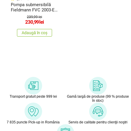
Pompa submersibilă
Fieldmann FVC 2003-EK,
pentru apă uzată
239,99 lei
230,99
lei
Adaugă în coș
Transport gratuit peste 999 lei
Gamă largă de produse (99 % produse
în stoc)
7 835 puncte Pick-up in România
Servis de calitate pentru clienţii noştri