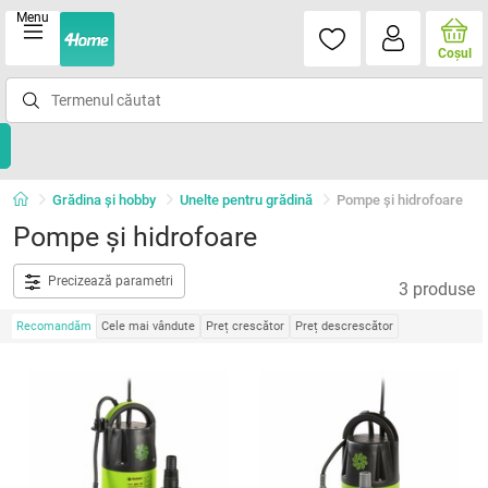
Menu
Coşul
Grădina şi hobby
Unelte pentru grădină
Pompe şi hidrofoare
Pompe şi hidrofoare
Precizează parametri
3 produse
Recomandăm
Cele mai vândute
Preț crescător
Preț descrescător