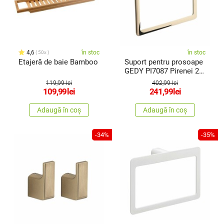
4,6
în stoc
în stoc
50x
Etajeră de baie Bamboo
Suport pentru prosoape
GEDY PI7087 Pirenei 23
x 15cm , auriu
119,99 lei
402,99 lei
109,99
lei
241,99
lei
Adaugă în coș
Adaugă în coș
-34%
-35%