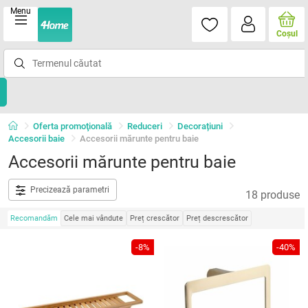
Menu
Coşul
Oferta promoţională
Reduceri
Decorațiuni
Accesorii baie
Accesorii mărunte pentru baie
Accesorii mărunte pentru baie
Precizează parametri
18 produse
Recomandăm
Cele mai vândute
Preț crescător
Preț descrescător
-8%
-40%