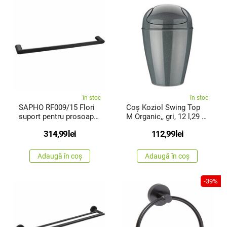
în stoc
în stoc
SAPHO RF009/15 Flori
Coș Koziol Swing Top
suport pentru prosoape
M Organic,, gri, 12 l,29 x
60 x 7cm, negru mat
29 x 44,6 cm
314,99
lei
112,99
lei
Adaugă în coș
Adaugă în coș
-39%