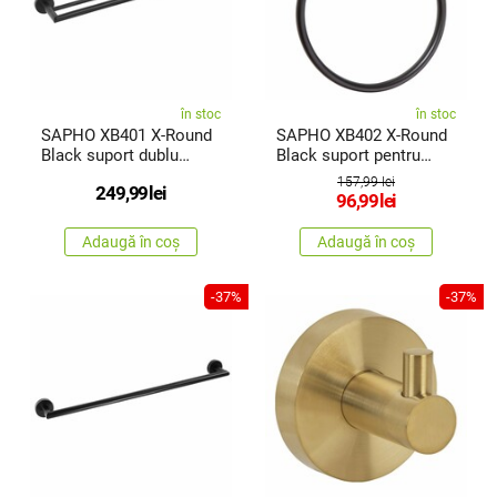
în stoc
în stoc
SAPHO XB401 X-Round
SAPHO XB402 X-Round
Black suport dublu
Black suport pentru
pentruprosoape, negru
prosoaperotund, negru
157,99 lei
249,99
lei
96,99
lei
Adaugă în coș
Adaugă în coș
-37%
-37%