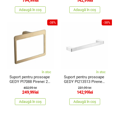
194,99
lei
142,99
lei
Adaugă în coș
Adaugă în coș
-38%
-38%
în stoc
în stoc
Suport pentru prosoape
Suport pentru prosoape
GEDY PI7088 Pirenei 23
GEDY PI213513 Pirenei
x 15cm , auriu mat
35 x6,6 cm , argintiu
402,99 lei
231,99 lei
249,99
lei
142,99
lei
Adaugă în coș
Adaugă în coș