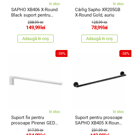
în stoc
în stoc
SAPHO XB406 X-Round
Cârlig Sapho XR205GB
Black suport pentru
X-Round Gold, auriu
prosoape50,5 cm, negru
238,99 lei
125,99 lei
149,99
lei
78,99
lei
Adaugă în coș
Adaugă în coș
-39%
-38%
în stoc
în stoc
Suport fix pentru
Suport pentru prosoape
prosoape Pirenei GEDY
SAPHO XB405 X-Round
PI2202 41cm, alb mat
Black 35 cm, negru
317,99 lei
231,99 lei