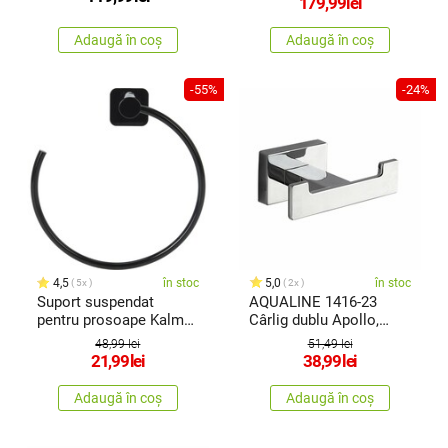
179,99
lei
Adaugă în coș
Adaugă în coș
-55%
-24%
4,5
în stoc
5,0
în stoc
5x
2x
Suport suspendat
AQUALINE 1416-23
pentru prosoape Kalmar,
Cârlig dublu Apollo,
18 cm
argintiu
48,99 lei
51,49 lei
21,99
lei
38,99
lei
Adaugă în coș
Adaugă în coș