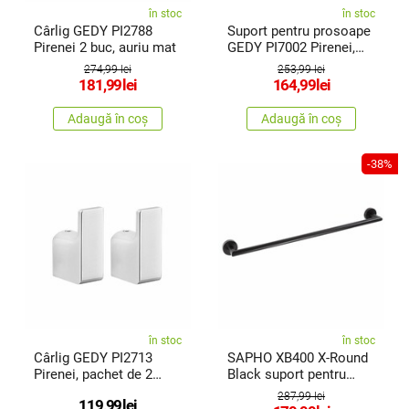
în stoc
în stoc
Cârlig GEDY PI2788
Suport pentru prosoape
Pirenei 2 buc, auriu mat
GEDY PI7002 Pirenei,
albmat
274,99 lei
253,99 lei
181,99
lei
164,99
lei
Adaugă în coș
Adaugă în coș
-38%
în stoc
în stoc
Cârlig GEDY PI2713
SAPHO XB400 X-Round
Pirenei, pachet de 2
Black suport pentru
buc., argintiu
prosoape,negru
287,99 lei
119,99
lei