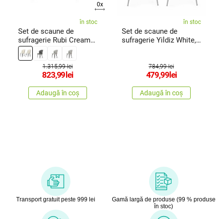
0x
în stoc
în stoc
Set de scaune de
Set de scaune de
sufragerie Rubi Cream
sufragerie Yildiz White,
and Black, 2 buc.
2 buc.
1.315,99 lei
784,99 lei
823,99
lei
479,99
lei
Adaugă în coș
Adaugă în coș
Transport gratuit peste 999 lei
Gamă largă de produse (99 % produse
în stoc)