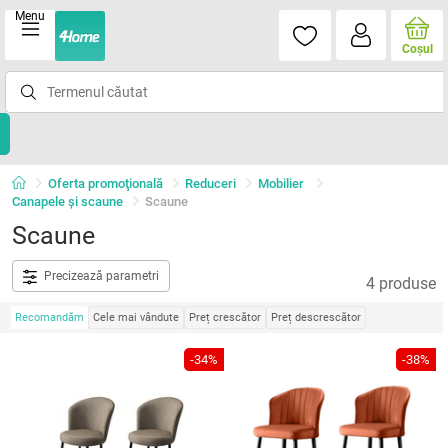
Menu
Coşul
Oferta promoţională
Reduceri
Mobilier
Canapele și scaune
Scaune
Scaune
Precizează parametri
4 produse
Recomandăm
Cele mai vândute
Preț crescător
Preț descrescător
-34%
-38%