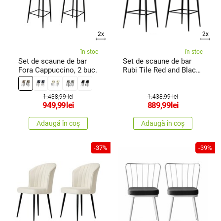
2x
2x
în stoc
în stoc
Set de scaune de bar
Set de scaune de bar
Fora Cappuccino, 2 buc.
Rubi Tile Red and Black,
2 buc.
1.438,99 lei
1.438,99 lei
949,99
lei
889,99
lei
Adaugă în coș
Adaugă în coș
-37%
-39%