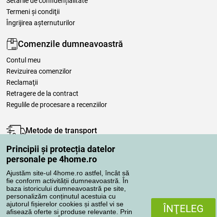
Setările de confidențialitate
Termeni şi condiţii
Îngrijirea așternuturilor
Comenzile dumneavoastră
Contul meu
Revizuirea comenzilor
Reclamaţii
Retragere de la contract
Regulile de procesare a recenziilor
Metode de transport
Principii și protecția datelor
personale pe 4home.ro
Metode de plată
Ajustăm site-ul 4home.ro astfel, încât să
fie conform activității dumneavoastră. În
baza istoricului dumneavoastră pe site,
personalizăm conținutul acestuia cu
Magazin de încredere
ajutorul fișierelor cookies și astfel vi se
ÎNŢELEG
afisează oferte si produse relevante. Prin