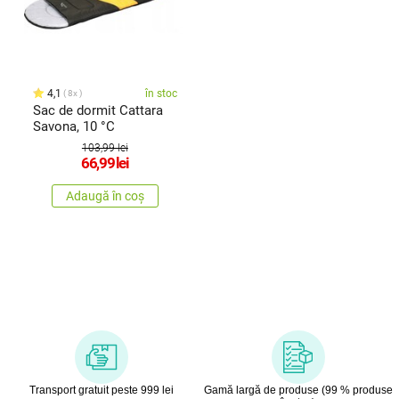
4,1
în stoc
8x
Sac de dormit Cattara
Savona, 10 °C
103,99 lei
66,99
lei
Adaugă în coș
Transport gratuit peste 999 lei
Gamă largă de produse (99 % produse