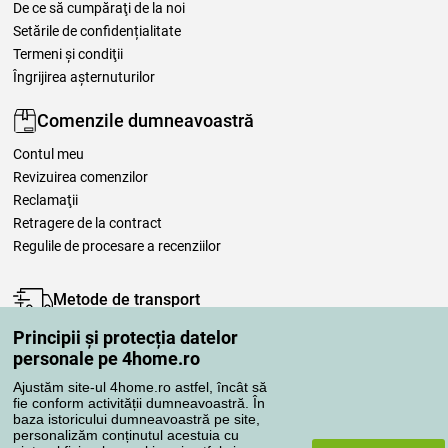
De ce să cumpăraţi de la noi
Setările de confidențialitate
Termeni şi condiţii
Îngrijirea așternuturilor
Comenzile dumneavoastră
Contul meu
Revizuirea comenzilor
Reclamaţii
Retragere de la contract
Regulile de procesare a recenziilor
Metode de transport
Principii și protecția datelor
personale pe 4home.ro
Metode de plată
Ajustăm site-ul 4home.ro astfel, încât să
fie conform activității dumneavoastră. În
baza istoricului dumneavoastră pe site,
personalizăm conținutul acestuia cu
Magazin de încredere