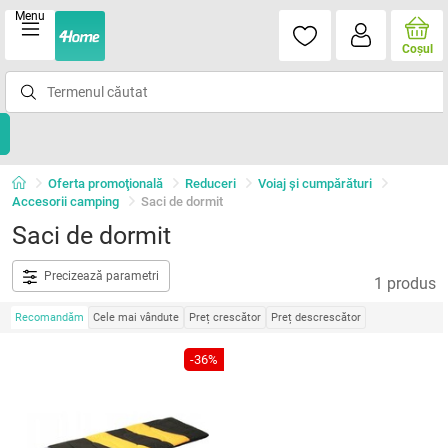
Menu
Coşul
Oferta promoţională
Reduceri
Voiaj și cumpărături
Accesorii camping
Saci de dormit
Saci de dormit
Precizează parametri
1 produs
Recomandăm
Cele mai vândute
Preț crescător
Preț descrescător
-36%