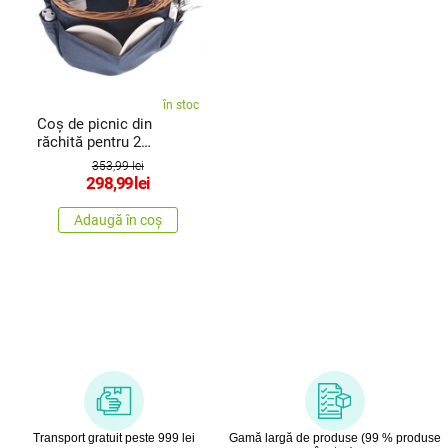
în stoc
Coș de picnic din
răchită pentru 2
persoane cutermobox ,
353,99 lei
40 x 30 x 21 cm, 2,17 kg
298,99
lei
Adaugă în coș
Transport gratuit peste 999 lei
Gamă largă de produse (99 % produse