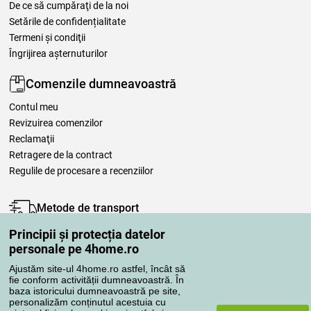
De ce să cumpăraţi de la noi
Setările de confidențialitate
Termeni şi condiţii
Îngrijirea așternuturilor
Comenzile dumneavoastră
Contul meu
Revizuirea comenzilor
Reclamaţii
Retragere de la contract
Regulile de procesare a recenziilor
Metode de transport
Principii și protecția datelor
personale pe 4home.ro
Metode de plată
Ajustăm site-ul 4home.ro astfel, încât să
fie conform activității dumneavoastră. În
baza istoricului dumneavoastră pe site,
personalizăm conținutul acestuia cu
Magazin de încredere