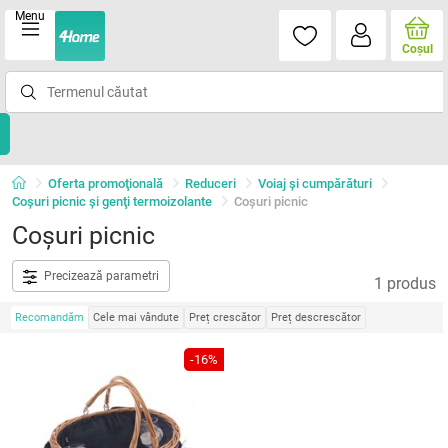
Menu
Coşul
Oferta promoţională
Reduceri
Voiaj și cumpărături
Coşuri picnic şi genţi termoizolante
Coșuri picnic
Coșuri picnic
Precizează parametri
1 produs
Recomandăm
Cele mai vândute
Preț crescător
Preț descrescător
-16%