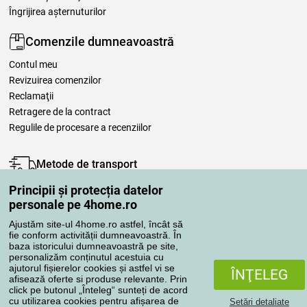
Îngrijirea așternuturilor
Comenzile dumneavoastră
Contul meu
Revizuirea comenzilor
Reclamaţii
Retragere de la contract
Regulile de procesare a recenziilor
Metode de transport
Principii și protecția datelor
personale pe 4home.ro
Metode de plată
Ajustăm site-ul 4home.ro astfel, încât să
fie conform activității dumneavoastră. În
baza istoricului dumneavoastră pe site,
personalizăm conținutul acestuia cu
Magazin de încredere
ajutorul fișierelor cookies și astfel vi se
ÎNŢELEG
afisează oferte si produse relevante. Prin
click pe butonul „Înteleg“ sunteți de acord
cu utilizarea cookies pentru afișarea de
Setări detaliate