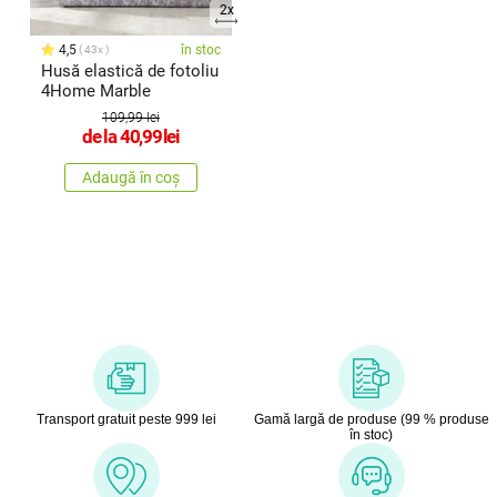
2x
4,5
în stoc
43x
Husă elastică de fotoliu
4Home Marble
109,99 lei
de la
40,99
lei
Adaugă în coș
Transport gratuit peste 999 lei
Gamă largă de produse (99 % produse
în stoc)