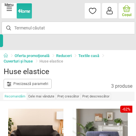
Menu
Coşul
Oferta promoţională
Reduceri
Textile casă
Cuverturi și huse
Huse elastice
Huse elastice
Precizează parametri
3 produse
Recomandăm
Cele mai vândute
Preț crescător
Preț descrescător
-62%