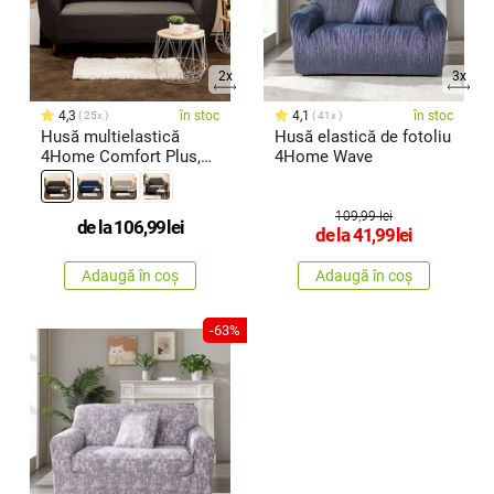
2x
3x
4,3
în stoc
4,1
în stoc
25x
41x
Husă multielastică
Husă elastică de fotoliu
4Home Comfort Plus,
4Home Wave
pentru cana
109,99 lei
de la
106,99
lei
de la
41,99
lei
Adaugă în coș
Adaugă în coș
-63%