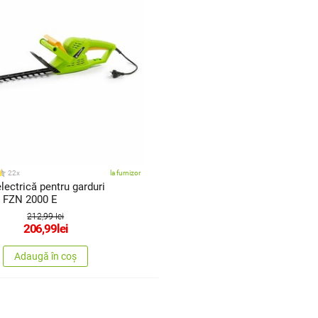
22x
la furnizor
lectrică pentru garduri
 FZN 2000 E
212,99 lei
206,99
lei
Adaugă în coș