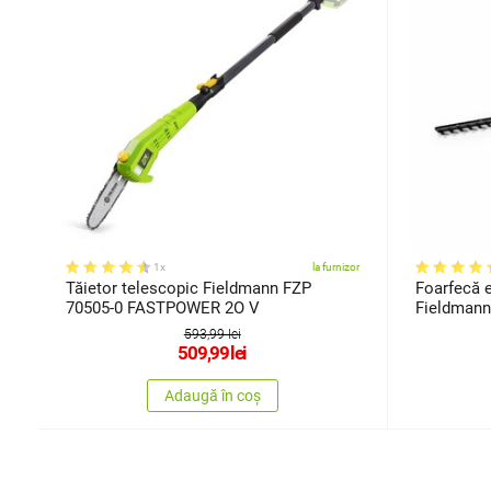
1x
la furnizor
Tăietor telescopic Fieldmann FZP
Foarfecă e
70505-0 FASTPOWER 2O V
Fieldmann
593,99 lei
509,99
lei
Adaugă în coș