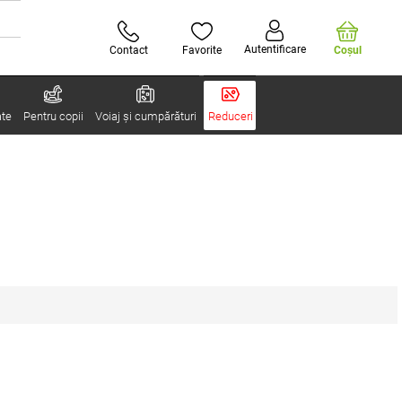
Autentificare
Contact
Favorite
Coşul
ate
Pentru copii
Voiaj și cumpărături
Reduceri