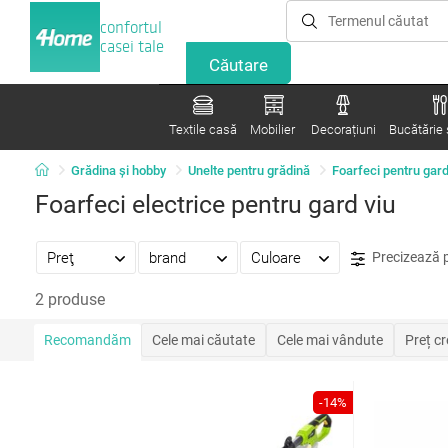
confortul
casei tale
Textile casă
Mobilier
Decorațiuni
Bucătărie ș
Grădina şi hobby
Unelte pentru grădină
Foarfeci pentru gard
Foarfeci electrice pentru gard viu
Preţ
brand
Culoare
Precizează 
2 produse
Recomandăm
Cele mai căutate
Cele mai vândute
Preț c
-14%