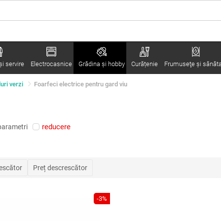
i servire
Electrocasnice
Grădina şi hobby
Curățenie
Frumuseţe şi sănăt
uri verzi
Foarfeci electrice pentru gard viu
reducere
parametri
rescător
Preț descrescător
-3%