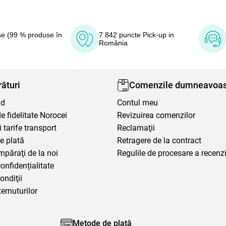
e (99 % produse în
7 842 puncte Pick-up in
România
ături
Comenzile dumneavoas
nd
Contul meu
 fidelitate Norocei
Revizuirea comenzilor
i tarife transport
Reclamaţii
e plată
Retragere de la contract
mpăraţi de la noi
Regulile de procesare a recenzi
confidențialitate
ondiţii
ternuturilor
Metode de plată