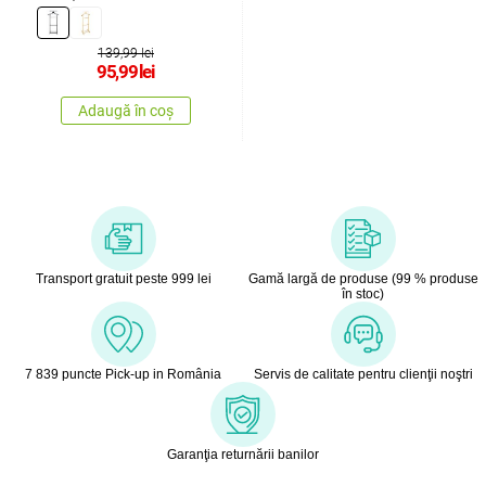
139,99 lei
95,99
lei
Adaugă în coș
Transport gratuit peste 999 lei
Gamă largă de produse (99 % produse
în stoc)
7 839 puncte Pick-up in România
Servis de calitate pentru clienţii noştri
Garanţia returnării banilor