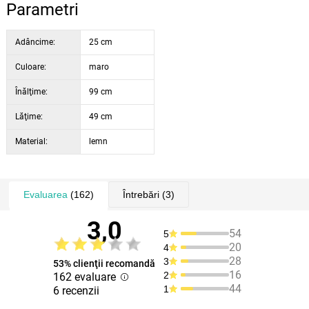
Parametri
Adâncime:
25 cm
Culoare:
maro
Înălţime:
99 cm
Lăţime:
49 cm
Material:
lemn
Evaluarea
(162)
Întrebări
(3)
3,0
54
5
20
4
28
3
53% clienţii recomandă
16
2
162 evaluare
44
1
6 recenzii