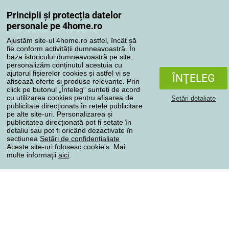
Reclamaţii
Principii și protecția datelor
Retragere de la contract
personale pe 4home.ro
Regulile de procesare a recenziilor
Ajustăm site-ul 4home.ro astfel, încât să
fie conform activității dumneavoastră. În
baza istoricului dumneavoastră pe site,
Metode de transport
personalizăm conținutul acestuia cu
ajutorul fișierelor cookies și astfel vi se
ÎNŢELEG
afisează oferte si produse relevante. Prin
click pe butonul „Înteleg“ sunteți de acord
Metode de plată
cu utilizarea cookies pentru afișarea de
Setări detaliate
publicitate direcționatș în rețele publicitare
pe alte site-uri. Personalizarea și
publicitatea direcționată pot fi setate în
detaliu sau pot fi oricând dezactivate în
Magazin de încredere
secțiunea
Setări de confidențialiate
Aceste site-uri folosesc cookie's. Mai
multe informaţii
aici
.
Protecţia datelor cu caracter personal
Toate drepturile rezervate © 2004-2026 4home, a.s.