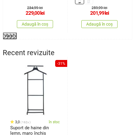
234,99 lei
259,99 lei
229,00
lei
201,99
lei
Adaugă în coș
Adaugă în coș
Next
Recent revizuite
-31%
3,0
în stoc
162x
Suport de haine din
lemn, maro închis