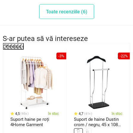
Toate recenziile (6)
S-ar putea să vă intereseze
Previous
%
-3%
-22%
4,5
în stoc
4,7
în stoc
93x
61x
Suport haine pe roți
Suport de haine Dustin
4Home Garment
crom / negru, 45 x 108
cm