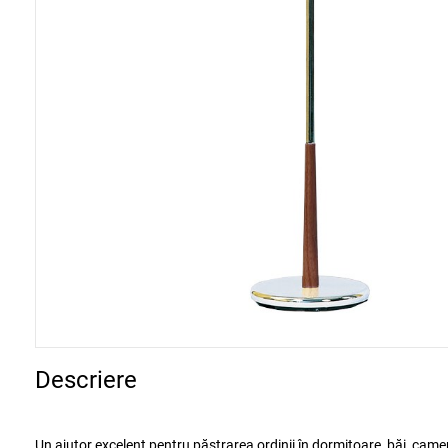
Descriere
Un ajutor excelent pentru păstrarea ordinii în dormitoare, băi, camer