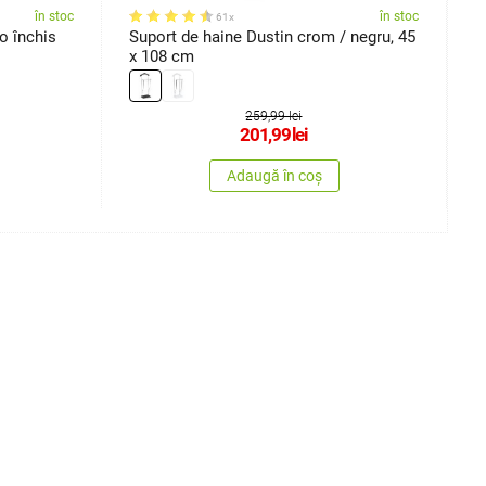
în stoc
în stoc
61x
o închis
Suport de haine Dustin crom / negru, 45
S
x 108 cm
259,99 lei
201,99
lei
Adaugă în coș