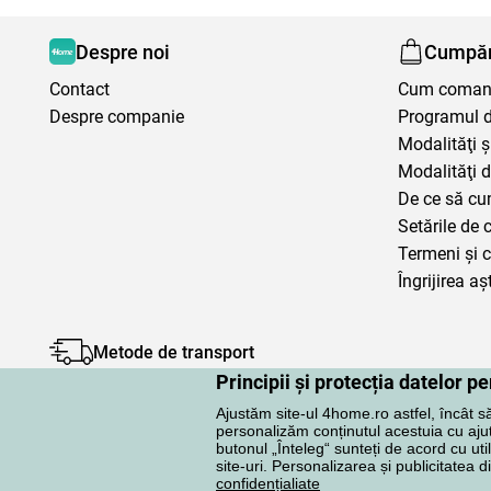
Despre noi
Cumpăr
Contact
Cum coma
Despre companie
Programul de
Modalităţi ş
Modalităţi d
De ce să cu
Setările de 
Termeni şi c
Îngrijirea aș
Metode de transport
Principii și protecția datelor 
Ajustăm site-ul 4home.ro astfel, încât s
personalizăm conținutul acestuia cu ajuto
butonul „Înteleg“ sunteți de acord cu uti
site-uri. Personalizarea și publicitatea d
Protecţia datelor cu caracter personal
confidențialiate