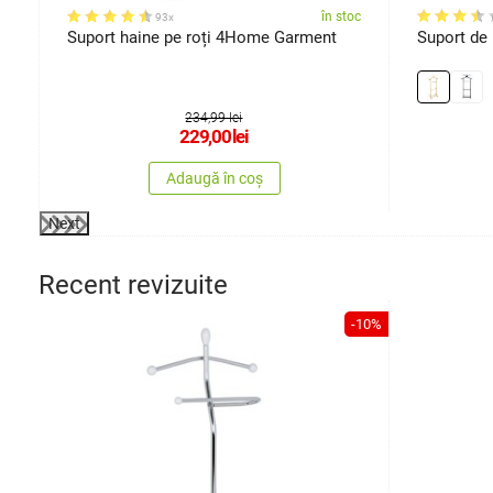
oc
în stoc
93x
Suport haine pe roți 4Home Garment
Suport de
234,99 lei
229,00
lei
Adaugă în coș
Next
Recent revizuite
-10%