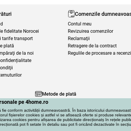
ături
Comenzile dumneavoas
nd
Contul meu
 fidelitate Norocei
Revizuirea comenzilor
i tarife transport
Reclamaţii
e plată
Retragere de la contract
mpăraţi de la noi
Regulile de procesare a recenzi
confidențialitate
ondiţii
ternuturilor
Metode de plată
personale pe 4home.ro
ă fie conform activității dumneavoastră. În baza istoricului dumneavoast
rul fișierelor cookies și astfel vi se afisează oferte si produse relevante
lizarea cookies pentru afișarea de publicitate direcționatș în rețele publi
irecționată pot fi setate în detaliu sau pot fi oricând dezactivate în secț