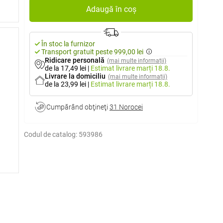
Adaugă în coș
În stoc la furnizor
Transport gratuit peste 999,00 lei
Ridicare personală
(mai multe informații)
de la 17,49 lei
|
Estimat livrare
marți 18.8.
Livrare la domiciliu
(mai multe informații)
de la 23,99 lei
|
Estimat livrare
marți 18.8.
Cumpărând obţineţi
31 Norocei
Codul de catalog:
593986