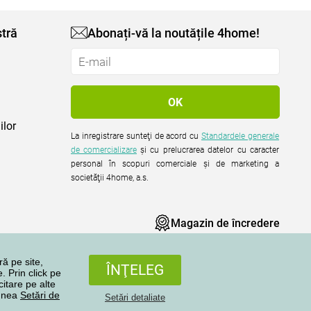
tră
Abonați-vă la noutățile 4home!
ilor
La inregistrare sunteţi de acord cu
Standardele generale
de comercializare
şi cu prelucrarea datelor cu caracter
personal în scopuri comerciale şi de marketing a
societăţii 4home, a.s.
Magazin de încredere
ră pe site,
ÎNŢELEG
. Prin click pe
citare pe alte
iunea
Setări de
Setări detaliate
Toate drepturile rezervate © 2004-2026 4home, a.s.