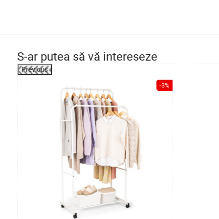
S-ar putea să vă intereseze
Previous
-42%
-3%