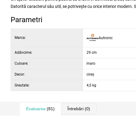
Datorită caracterul său util, se potrivește cu orice interior modern.
Parametri
Marca:
Autronic
Adâncime:
29 cm
Culoare:
maro
Decor:
cireș
Greutate:
4,5 kg
Evaluarea
(81)
Întrebări
(0)