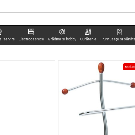
i servire
Electrocasnice
Grădina şi hobby
Curățenie
Frumuseţe şi sănăt
reduc