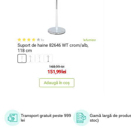
6x
la furnizor
Suport de haine 82646 WT crom/alb,
118 cm
168,99 lei
151,99
lei
Adaugă în coș
Transport gratuit peste 999
Gamă largă de produs
lei
stoc)