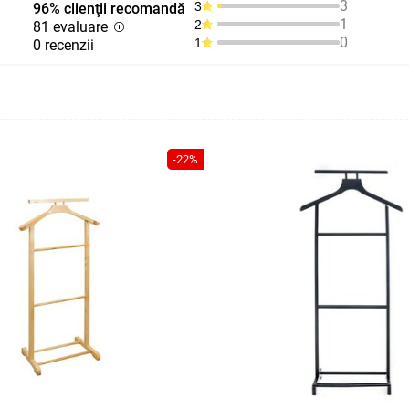
3
3
96% clienţii recomandă
1
2
81 evaluare
0
1
0 recenzii
-22%