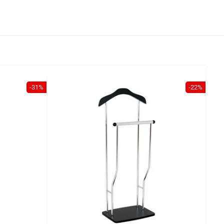
-31%
-22%