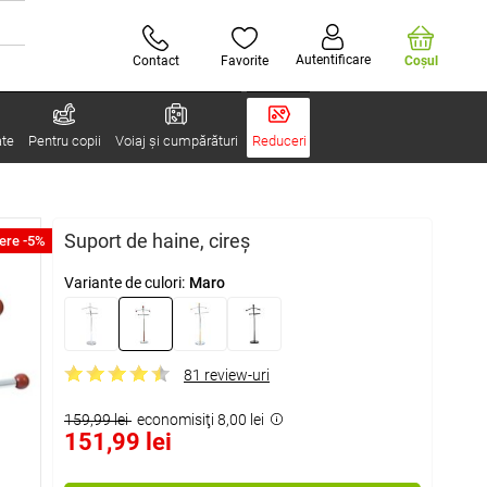
Autentificare
Contact
Favorite
Coşul
ate
Pentru copii
Voiaj și cumpărături
Reduceri
Suport de haine, cireș
ere -5%
Variante de culori:
Maro
81 review-uri
159,99 lei
economisiţi 8,00 lei
151,99 lei