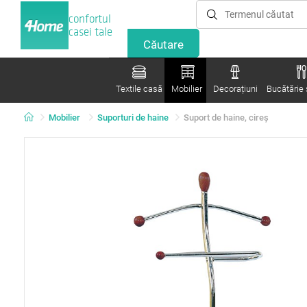
confortul
casei tale
Textile casă
Mobilier
Decorațiuni
Bucătărie ș
Mobilier
Suporturi de haine
Suport de haine, cireș