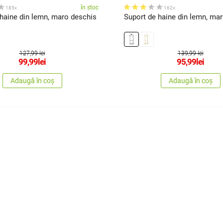
în stoc
185x
162x
 haine din lemn, maro deschis
Suport de haine din lemn, mar
127,99 lei
139,99 lei
99,99
lei
95,99
lei
Adaugă în coș
Adaugă în coș