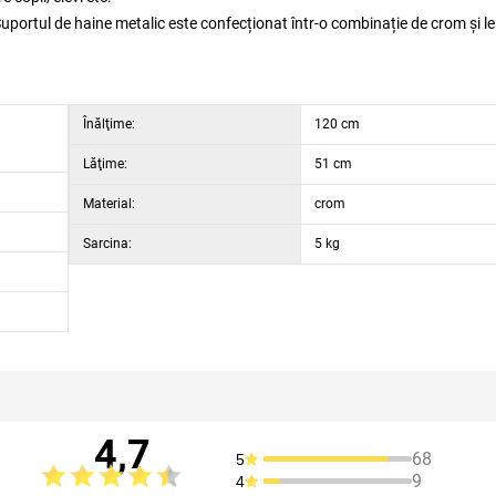
 Suportul de haine metalic este confecționat într-o combinație de crom și l
Înălţime:
120 cm
Lăţime:
51 cm
Material:
crom
Sarcina:
5 kg
4,7
68
5
9
4