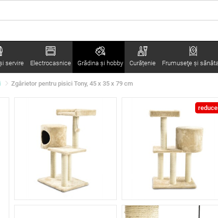
i servire
Electrocasnice
Grădina şi hobby
Curățenie
Frumuseţe şi sănăt
i
Zgârietor pentru pisici Tony, 45 x 35 x 79 cm
reduce