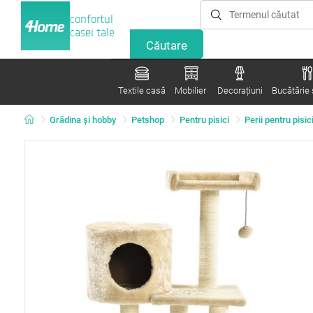
confortul
casei tale
Textile casă
Mobilier
Decorațiuni
Bucătărie ș
Grădina şi hobby
Petshop
Pentru pisici
Perii pentru pisic