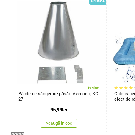
-2%
Noutate
oc
în stoc
Pâlnie de sângerare păsări Avenberg KC
Culcuș pe
27
efect de r
95,99
lei
Adaugă în coș