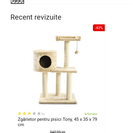
Next
Recent revizuite
-43%
3x
la furnizor
Zgârietor pentru pisici Tony, 45 x 35 x 79
cm
340,99 lei