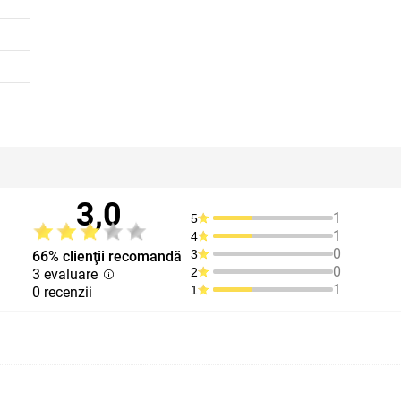
3,0
1
5
1
4
0
3
66% clienţii recomandă
0
2
3 evaluare
1
1
0 recenzii