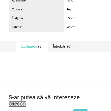
Adâncime:
35 cm
Culoare:
bej
Înălţime:
79 cm
Lăţime:
45 cm
Evaluarea
(3)
Întrebări
(0)
S-ar putea să vă intereseze
Previous