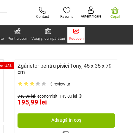
Autentificare
Contact
Favorite
Coşul
ate
Pentru copii
Voiaj și cumpărături
Reduceri
Zgârietor pentru pisici Tony, 45 x 35 x 79
re -43%
cm
3 review-uri
340,99 lei
economisiţi 145,00 lei
195,99 lei
Adaugă în coș