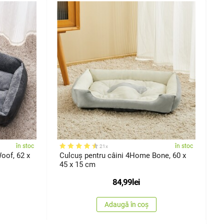
în stoc
în stoc
21x
oof, 62 x
Culcuș pentru câini 4Home Bone, 60 x
G
45 x 15 cm
P
84,99
lei
Adaugă în coș