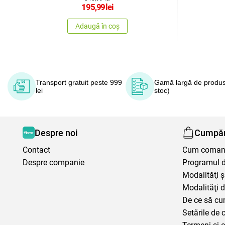
195,99
lei
Adaugă în coș
Transport gratuit peste 999
Gamă largă de produs
lei
stoc)
Despre noi
Cumpăr
Contact
Cum coma
Despre companie
Programul de
Modalităţi ş
Modalităţi d
De ce să cu
Setările de 