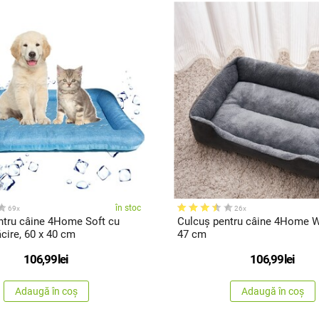
în stoc
69x
26x
ntru câine 4Home Soft cu
Culcuș pentru câine 4Home W
ăcire, 60 x 40 cm
47 cm
106,99
lei
106,99
lei
Adaugă în coș
Adaugă în coș