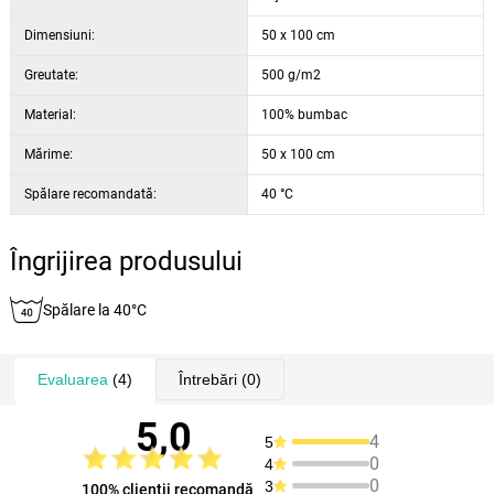
Dimensiuni:
50 x 100 cm
Greutate:
500 g/m2
Material:
100% bumbac
Mărime:
50 x 100 cm
Spălare recomandată:
40 °C
Îngrijirea produsului
Spălare la 40°C
Evaluarea
(4)
Întrebări
(0)
5,0
4
5
0
4
0
3
100% clienţii recomandă