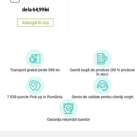
de la
64,99
lei
Adaugă în coș
Transport gratuit peste 999 lei
Gamă largă de produse (99 % produse
în stoc)
7 839 puncte Pick-up in România
Servis de calitate pentru clienţii noştri
Garanţia returnării banilor