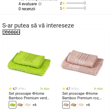
0
2
4 evaluare
0
1
0 recenzii
S-ar putea să vă intereseze
Previous
%
4,7
în stoc
4,7
în stoc
375x
472x
Set prosoape 4Home
Set prosoape 4Home
Bamboo Premium verde,
Bamboo Premium roz,
70 x 140 cm, 50 x 100
70 x 140 cm, 50 x 100
+6
+6
cm
cm