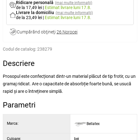
Ridicare personală
(mai multe informații)
de la 17,49 lei
|
Estimat livrare
luni 17.8.
Livrare la domiciliu
(mai multe informații)
de la 23,49 lei
|
Estimat livrare
luni 17.8.
Cumpărând obţineţi
26 Norocei
Codul de catalog:
238279
Descriere
Prosopul este confecționat dintr-un material plăcut de tip frotir, cu un
gramaj ridicat. Are o capacitate de absorbție foarte bună, se usucă
rapid și are o întreținere simplă.
Parametri
Marca:
Bellatex
Culoare:
bej