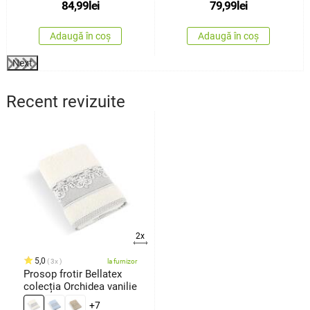
84,99
lei
79,99
lei
Adaugă în coș
Adaugă în coș
Next
Recent revizuite
2x
5,0
3x
la furnizor
Prosop frotir Bellatex
colecția Orchidea vanilie
+7