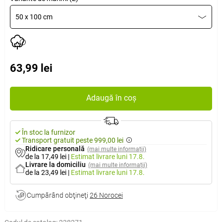
50 x 100 cm
63,99 lei
Adaugă în coș
În stoc la furnizor
Transport gratuit peste 999,00 lei
Ridicare personală
(mai multe informații)
de la 17,49 lei
|
Estimat livrare
luni 17.8.
Livrare la domiciliu
(mai multe informații)
de la 23,49 lei
|
Estimat livrare
luni 17.8.
Cumpărând obţineţi
26 Norocei