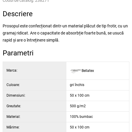
Codul de catalog:
238271
Descriere
Prosopul este confecționat dintr-un material plăcut de tip frotir, cu un
gramaj ridicat. Are o capacitate de absorbție foarte bună, se usucă
rapid și are o întreținere simplă.
Parametri
Marca:
Bellatex
Culoare:
gri închis
Dimensiuni:
50 x 100 cm
Greutate:
500 g/m2
Material:
100% bumbac
Mărime:
50 x 100 cm