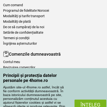
Cum comand
Programul de fidelitate Norocei
Modalităţi şi tarife transport
Modalităţi de plată
De ce să cumpăraţi de la noi
Setările de confidențialitate
Termeni şi condiţii
Îngrijirea așternuturilor
Comenzile dumneavoastră
Contul meu
Revizuirea comenzilor
Reclamaţii
Principii și protecția datelor
Retragere de la contract
personale pe 4home.ro
Regulile de procesare a recenziilor
Ajustăm site-ul 4home.ro astfel, încât să
fie conform activității dumneavoastră. În
baza istoricului dumneavoastră pe site,
Metode de transport
personalizăm conținutul acestuia cu
ajutorul fișierelor cookies și astfel vi se
ÎNŢELEG
afisează oferte si produse relevante. Prin