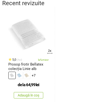
Recent revizuite
2x
5,0
1x
la furnizor
Prosop frotir Bellatex
colecția Linie alb
+7
de la
64,99
lei
Adaugă în coș