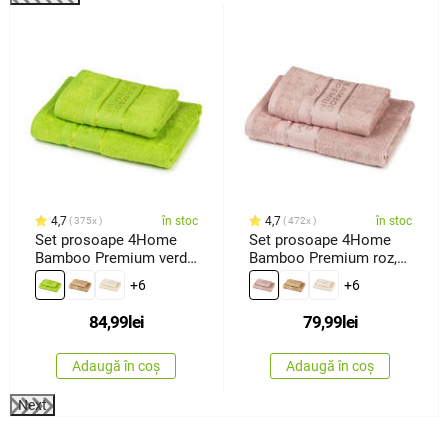
%
4,7
în stoc
4,7
în stoc
375x
472x
Set prosoape 4Home
Set prosoape 4Home
Bamboo Premium verde,
Bamboo Premium roz,
70 x 140 cm, 50 x 100
70 x 140 cm, 50 x 100
+6
+6
cm
cm
84,99
lei
79,99
lei
Adaugă în coș
Adaugă în coș
Next