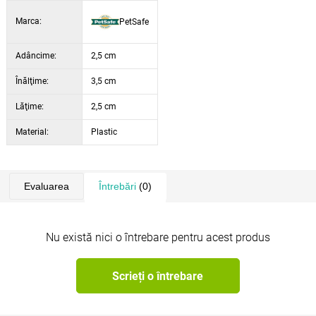
programate.
metri compatibilă cu ușile electronice pentru câini
Marca:
PetSafe
SmartDoor se potrivește tuturor tipurilor de zgărzi cu lățimea
de până la 2 cm
Adâncime:
2,5 cm
Pachetul conține:
Înălţime:
3,5 cm
cheie electronică
Lăţime:
-
2,5 cm
baterie SmartKey (RFA 67D)
Material:
Plastic
Evaluarea
Întrebări
(0)
Nu există nici o întrebare pentru acest produs
Scrieți o întrebare