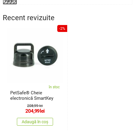
Next
Recent revizuite
-2%
în stoc
PetSafe® Cheie
electronică SmartKey
208,99 lei
204,99
lei
Adaugă în coș