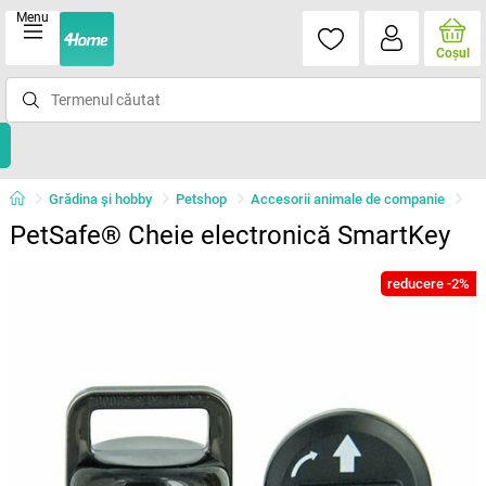
Menu
Coşul
Grădina şi hobby
Petshop
Accesorii animale de companie
PetSafe® Cheie electronică SmartKey
reducere -2%