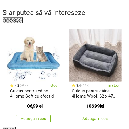
S-ar putea să vă intereseze
Previous
%
4,2
în stoc
3,4
în stoc
69x
26x
Culcuș pentru câine
Culcuș pentru câine
4Home Soft cu efect de
4Home Woof, 62 x 47
răcire, 60 x 40 cm
cm
106,99
lei
106,99
lei
Adaugă în coș
Adaugă în coș