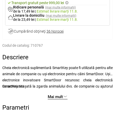
Transport gratuit peste 999,00 lei
Ridicare personală
(mai multe informații)
de la 17,49 lei
|
Estimat livrare
marți 11.8.
Livrare la domiciliu
(mai multe informații)
de la 23,49 lei
|
Estimat livrare
marți 11.8.
Cumpărând obţineţi
36 Norocei
Codul de catalog:
710767
Descriere
Cheia electronică suplimentară SmartKey poate fi utilizată pentru alte
animale de companie cu uși electronice pentru câini SmartDoor. Ușile
electronice inovatoare SmartDoor recunosc cheia electronică
SmartKey atașată la zgarda animalului dvs. de companie cu ajutorul
Caracteristici:
tehnologiei de radiofrecvență și deblochează ușa pentru a permite
cheie electronică suplimentară SmartKey ™ pentru uși
Mai mult
trecerea liberă. De îndată ce ușa nu mai detectează semnalul
electronice
radiofrecvență de la cheia electronică, clapeta se închide automat.
SmartDoor se pot programa până la 5 chei pe o singură
Parametri
Ușa electronică SmartDoor poate detecta până la 5 chei SmartKey
ușă rezistentă la apă - submersibilă până la 1,5