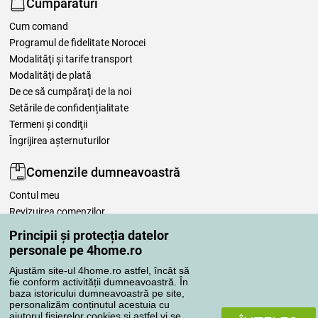
Cumpărături
Cum comand
Programul de fidelitate Norocei
Modalităţi şi tarife transport
Modalităţi de plată
De ce să cumpăraţi de la noi
Setările de confidențialitate
Termeni şi condiţii
Îngrijirea așternuturilor
Comenzile dumneavoastră
Contul meu
Revizuirea comenzilor
Reclamaţii
Principii și protecția datelor
Retragere de la contract
personale pe 4home.ro
Regulile de procesare a recenziilor
Ajustăm site-ul 4home.ro astfel, încât să
fie conform activității dumneavoastră. În
baza istoricului dumneavoastră pe site,
Metode de transport
personalizăm conținutul acestuia cu
ajutorul fișierelor cookies și astfel vi se