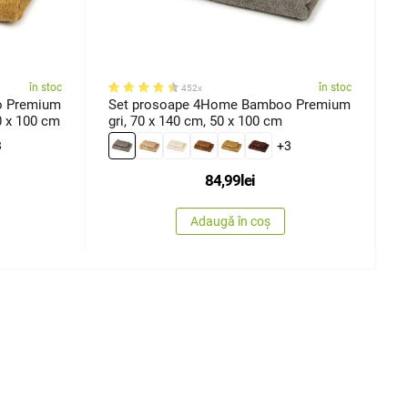
în stoc
în stoc
452x
o Premium
Set prosoape 4Home Bamboo Premium
S
0 x 100 cm
gri, 70 x 140 cm, 50 x 100 cm
m
3
+3
84,99
lei
Adaugă în coș