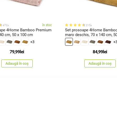
în stoc
472x
215x
oape 4Home Bamboo Premium
Set prosoape 4Home Bambo
140 cm, 50 x 100 cm
maro deschis, 70 x 140 cm, 5
+3
+
79,99
lei
84,99
lei
Adaugă în coș
Adaugă în coș