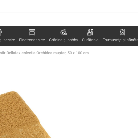
i servire
Electrocasnice
Grădina şi hobby
Curățenie
Frumuseţe şi sănăt
otir Bellatex colecția Orchidea muștar, 50 x 100 cm