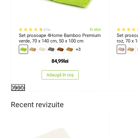
oc
în stoc
375x
Set prosoape 4Home Bamboo Premium
Set pros
verde, 70 x 140 cm, 50 x 100 cm
roz, 70 x 
+3
84,99
lei
Adaugă în coș
Next
Recent revizuite