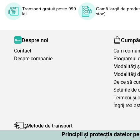
Transport gratuit peste 999
Gamă largă de produs
lei
stoc)
Despre noi
Cumpăr
Contact
Cum coma
Despre companie
Programul de
Modalităţi ş
Modalităţi d
De ce să cu
Setările de 
Termeni şi c
Îngrijirea aș
Metode de transport
Principii și protecția datelor 