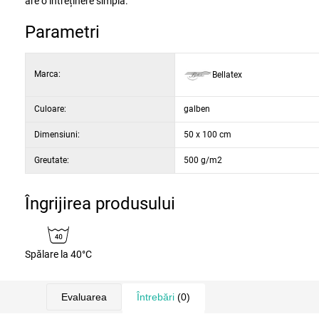
are o întreținere simplă.
Parametri
Marca:
Bellatex
Culoare:
galben
Dimensiuni:
50 x 100 cm
Greutate:
500 g/m2
Îngrijirea produsului
Spălare la 40°C
Evaluarea
Întrebări
(0)