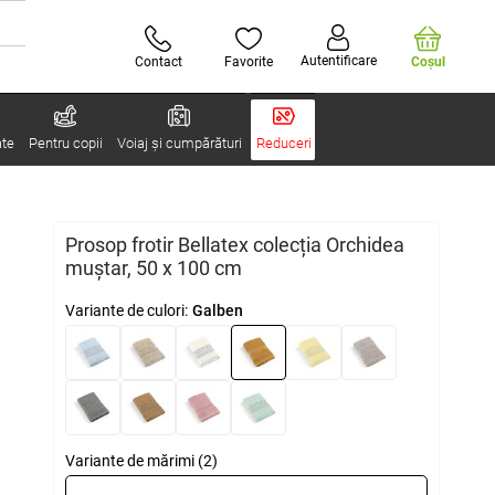
Autentificare
Contact
Favorite
Coşul
ate
Pentru copii
Voiaj și cumpărături
Reduceri
Prosop frotir Bellatex colecția Orchidea
muștar, 50 x 100 cm
Variante de culori:
Galben
Variante de mărimi (2)