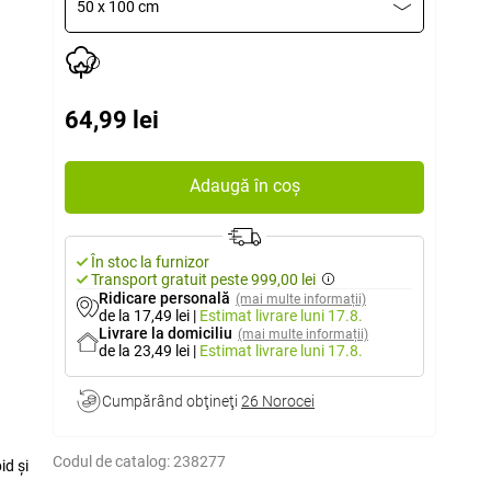
50 x 100 cm
64,99 lei
Adaugă în coș
În stoc la furnizor
Transport gratuit peste 999,00 lei
Ridicare personală
(mai multe informații)
de la 17,49 lei
|
Estimat livrare
luni 17.8.
Livrare la domiciliu
(mai multe informații)
de la 23,49 lei
|
Estimat livrare
luni 17.8.
Cumpărând obţineţi
26 Norocei
Codul de catalog:
238277
id și