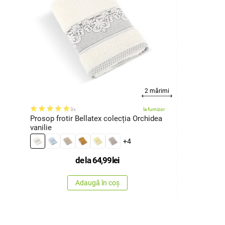
2 mărimi
3x
la furnizor
Prosop frotir Bellatex colecția Orchidea
vanilie
+4
de la
64,99
lei
Adaugă în coș