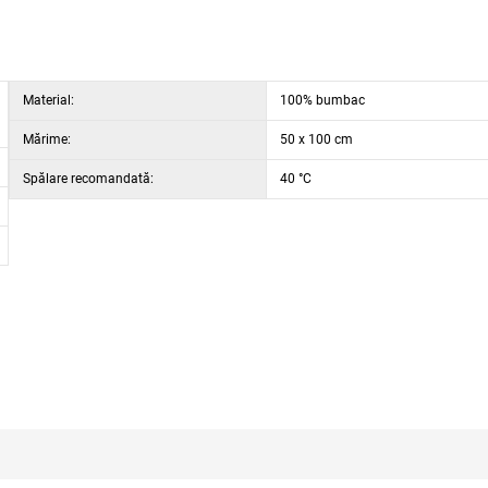
Material:
100% bumbac
Mărime:
50 x 100 cm
Spălare recomandată:
40 °C