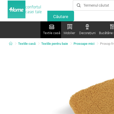
confortul
casei tale
Textile casă
Mobilier
Decorațiuni
Bucătărie ș
Textile casă
Textile pentru baie
Prosoape mici
Prosop fr