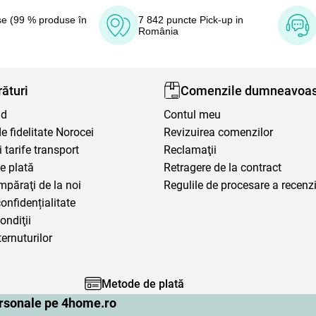
e (99 % produse în
7 842 puncte Pick-up in
România
ături
Comenzile dumneavoas
nd
Contul meu
 fidelitate Norocei
Revizuirea comenzilor
i tarife transport
Reclamaţii
e plată
Retragere de la contract
mpăraţi de la noi
Regulile de procesare a recenzi
confidențialitate
ondiţii
ternuturilor
Metode de plată
personale pe 4home.ro