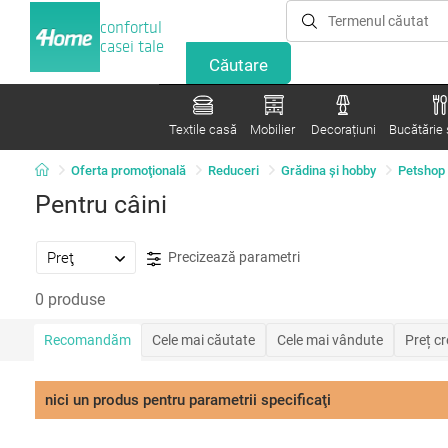
confortul
casei tale
Textile casă
Mobilier
Decorațiuni
Bucătărie ș
Oferta promoţională
Reduceri
Grădina şi hobby
Petshop
Pentru câini
Preţ
Precizează parametri
0 produse
Recomandăm
Cele mai căutate
Cele mai vândute
Preț c
nici un produs pentru parametrii specificaţi