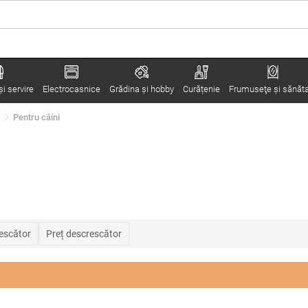
i servire
Electrocasnice
Grădina şi hobby
Curățenie
Frumuseţe şi sănăt
Pentru câini
rescător
Preț descrescător