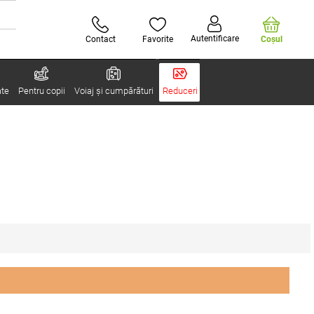
Autentificare
Contact
Favorite
Coşul
ate
Pentru copii
Voiaj și cumpărături
Reduceri