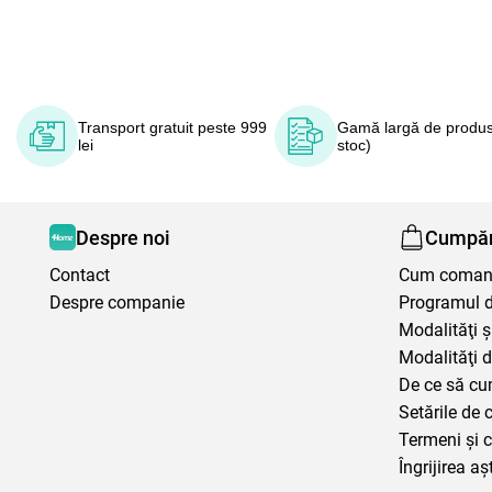
Transport gratuit peste 999
Gamă largă de produs
lei
stoc)
Despre noi
Cumpăr
Contact
Cum coma
Despre companie
Programul de
Modalităţi ş
Modalităţi d
De ce să cu
Setările de 
Termeni şi c
Îngrijirea aș