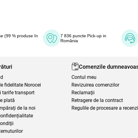
e (99 % produse în
7 836 puncte Pick-up in
România
ături
Comenzile dumneavoas
nd
Contul meu
 fidelitate Norocei
Revizuirea comenzilor
i tarife transport
Reclamaţii
e plată
Retragere de la contract
mpăraţi de la noi
Regulile de procesare a recenzi
confidențialitate
ondiţii
ternuturilor