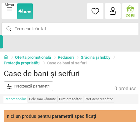
Menu
Coşul
Oferta promoţională
Reduceri
Grădina şi hobby
Protecţia proprietăţii
Case de bani şi seifuri
Case de bani şi seifuri
Precizează parametri
0 produse
Recomandăm
Cele mai vândute
Preț crescător
Preț descrescător
nici un produs pentru parametrii specificaţi