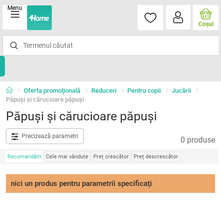
Menu
Coşul
Oferta promoţională
Reduceri
Pentru copii
Jucării
Păpuși și cărucioare păpuși
Păpuși și cărucioare păpuși
Precizează parametri
0 produse
Recomandăm
Cele mai vândute
Preț crescător
Preț descrescător
nici un produs pentru parametrii specificaţi