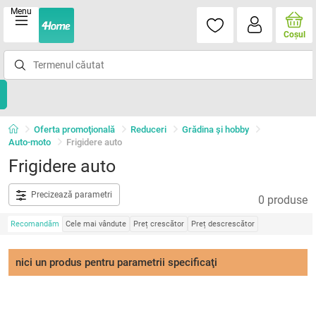
Menu
Coşul
Oferta promoţională
Reduceri
Grădina şi hobby
Auto-moto
Frigidere auto
Frigidere auto
Precizează parametri
0 produse
Recomandăm
Cele mai vândute
Preț crescător
Preț descrescător
nici un produs pentru parametrii specificaţi