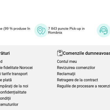
e (99 % produse în
7 843 puncte Pick-up in
România
ături
Comenzile dumneavoas
nd
Contul meu
 fidelitate Norocei
Revizuirea comenzilor
i tarife transport
Reclamaţii
e plată
Retragere de la contract
mpăraţi de la noi
Regulile de procesare a recenzi
confidențialitate
ondiţii
ternuturilor