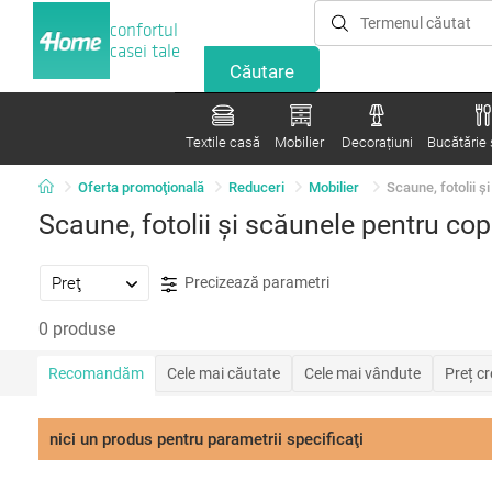
confortul
casei tale
Textile casă
Mobilier
Decorațiuni
Bucătărie ș
Oferta promoţională
Reduceri
Mobilier
Scaune, fotolii ș
Scaune, fotolii și scăunele pentru cop
Preţ
Precizează parametri
0 produse
Recomandăm
Cele mai căutate
Cele mai vândute
Preț c
nici un produs pentru parametrii specificaţi