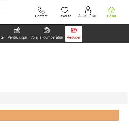
Autentificare
Contact
Favorite
Coşul
ate
Pentru copii
Voiaj și cumpărături
Reduceri