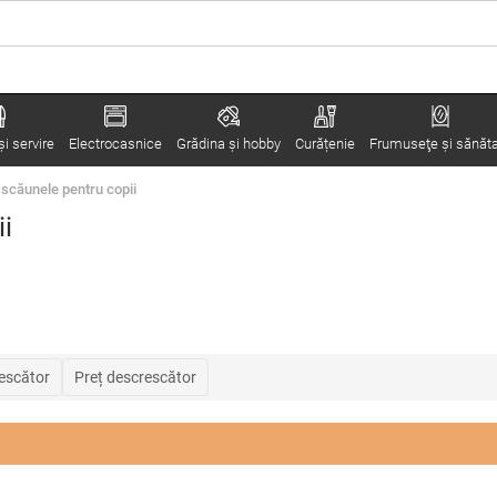
i servire
Electrocasnice
Grădina şi hobby
Curățenie
Frumuseţe şi sănăt
i scăunele pentru copii
ii
rescător
Preț descrescător