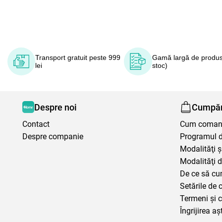
Transport gratuit peste 999
Gamă largă de produs
lei
stoc)
Despre noi
Cumpăr
Contact
Cum coma
Despre companie
Programul de
Modalităţi ş
Modalităţi d
De ce să cu
Setările de 
Termeni şi c
Îngrijirea aș