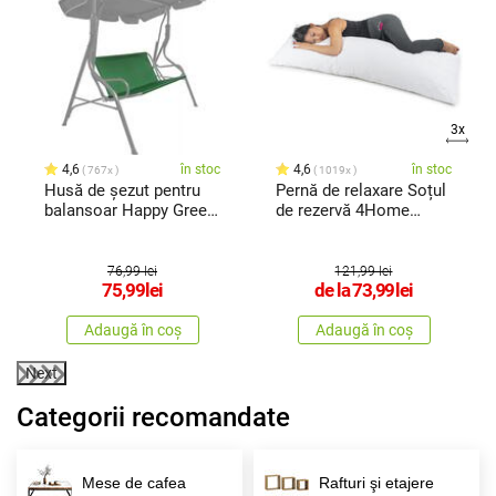
3x
4,6
în stoc
4,6
în stoc
767x
1019x
Husă de șezut pentru
Pernă de relaxare Soțul
balansoar Happy Green
de rezervă 4Home
Stripy
Trevlig
76,99 lei
121,99 lei
75,99
lei
de la
73,99
lei
Adaugă în coș
Adaugă în coș
Next
Categorii recomandate
Mese de cafea
Rafturi şi etajere