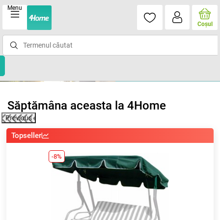
Menu
Coşul
Săptămâna aceasta la 4Home
Previous
Topseller
-8%