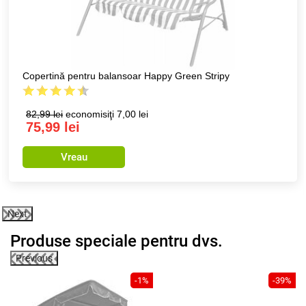
Copertină pentru balansoar Happy Green Stripy
82,99 lei
economisiţi 7,00 lei
75,99 lei
Vreau
Next
Produse speciale pentru dvs.
Previous
2%
-1%
-39%