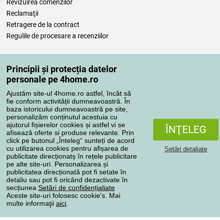
Revizuirea comenzilor
Reclamaţii
Retragere de la contract
Regulile de procesare a recenziilor
Metode de transport
Principii și protecția datelor
personale pe 4home.ro
Ajustăm site-ul 4home.ro astfel, încât să
Metode de plată
fie conform activității dumneavoastră. În
baza istoricului dumneavoastră pe site,
personalizăm conținutul acestuia cu
ajutorul fișierelor cookies și astfel vi se
ÎNŢELEG
Magazin de încredere
afisează oferte si produse relevante. Prin
click pe butonul „Înteleg“ sunteți de acord
cu utilizarea cookies pentru afișarea de
Setări detaliate
publicitate direcționatș în rețele publicitare
pe alte site-uri. Personalizarea și
publicitatea direcționată pot fi setate în
detaliu sau pot fi oricând dezactivate în
secțiunea
Setări de confidențialiate
Protecţia datelor cu caracter personal
Aceste site-uri folosesc cookie's. Mai
multe informaţii
aici
.