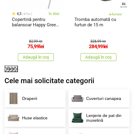
4x
4,5
în stoc
873x
la furnizor
Copertină pentru
Tromba automată cu
balansoar Happy Green
furtun de 15 m
Stripy
82,99 lei
326,99 lei
75,99
lei
284,99
lei
Adaugă în coș
Adaugă în coș
Next
Cele mai solicitate categorii
Draperii
Cuverturi canapea
Lenjerie de pat din
Huse elastice
muselină