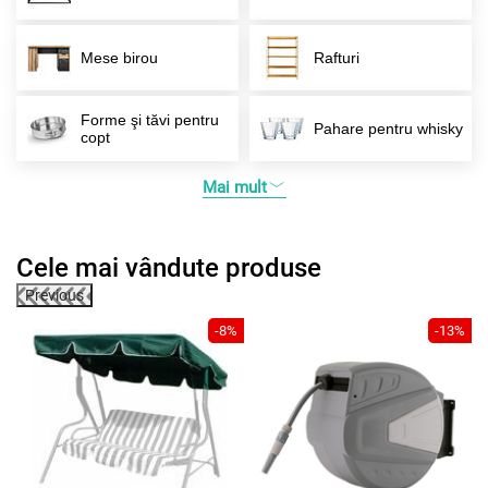
Mese birou
Rafturi
Forme şi tăvi pentru
Pahare pentru whisky
copt
Mai mult
Cele mai vândute produse
Previous
1%
-8%
-13%