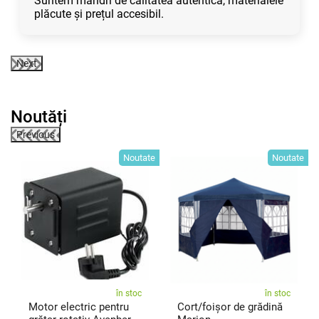
Suntem mândri de calitatea autentică, materialele
plăcute și prețul accesibil.
Next
Noutăți
Previous
te
Noutate
Noutate
în stoc
în stoc
Motor electric pentru
Cort/foișor de grădină