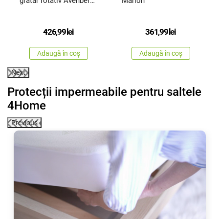
grătar rotativ Avenberg
Marion
MX-A40 220 V
426,99
lei
361,99
lei
Adaugă în coș
Adaugă în coș
Next
Protecții impermeabile pentru saltele
4Home
Previous