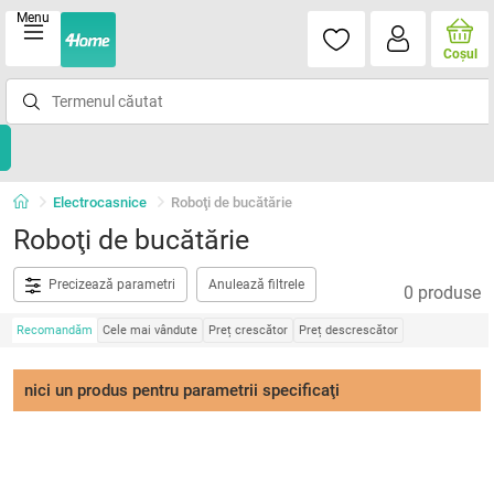
Menu
Coşul
Electrocasnice
Roboţi de bucătărie
Roboţi de bucătărie
Precizează parametri
Anulează filtrele
0 produse
Recomandăm
Cele mai vândute
Preț crescător
Preț descrescător
nici un produs pentru parametrii specificaţi