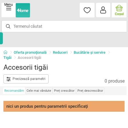
Menu
Coşul
Oferta promoţională
Reduceri
Bucătărie și servire
Tigăi
Accesorii tigăi
Accesorii tigăi
Precizează parametri
0 produse
Recomandăm
Cele mai vândute
Preț crescător
Preț descrescător
nici un produs pentru parametrii specificaţi