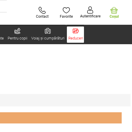
Autentificare
Contact
Favorite
Coşul
ate
Pentru copii
Voiaj și cumpărături
Reduceri