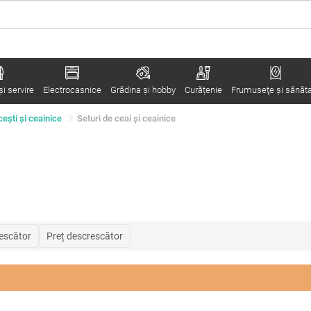
i servire
Electrocasnice
Grădina şi hobby
Curățenie
Frumuseţe şi sănăt
cești și ceainice
Seturi de ceai și ceainice
rescător
Preț descrescător