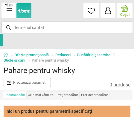
Menu
Coşul
Oferta promoţională
Reduceri
Bucătărie și servire
Sticle şi căni
Pahare pentru whisky
Pahare pentru whisky
Precizează parametri
0 produse
Recomandăm
Cele mai vândute
Preț crescător
Preț descrescător
nici un produs pentru parametrii specificaţi