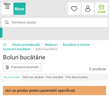
Menu
Coşul
Oferta promoţională
Reduceri
Bucătărie și servire
Accesorii bucătărie
Boluri bucătărie
Boluri bucătărie
Precizează parametri
0 produse
Recomandăm
Cele mai vândute
Preț crescător
Preț descrescător
nici un produs pentru parametrii specificaţi