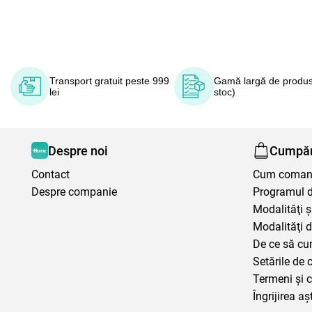
Transport gratuit peste 999
Gamă largă de produs
lei
stoc)
Despre noi
Cumpăr
Contact
Cum coma
Despre companie
Programul de
Modalităţi ş
Modalităţi d
De ce să cu
Setările de 
Termeni şi c
Îngrijirea aș