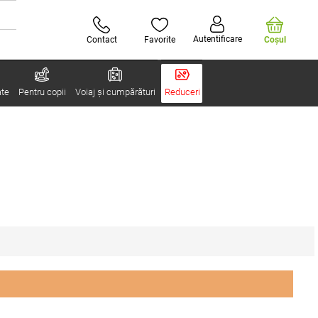
Autentificare
Contact
Favorite
Coşul
ate
Pentru copii
Voiaj și cumpărături
Reduceri