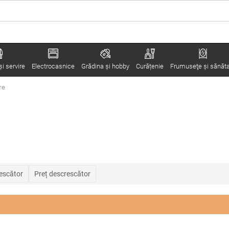
i servire
Electrocasnice
Grădina şi hobby
Curățenie
Frumuseţe şi sănăt
re
rescător
Preț descrescător