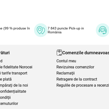
e (99 % produse în
7 843 puncte Pick-up in
România
ături
Comenzile dumneavoas
nd
Contul meu
 fidelitate Norocei
Revizuirea comenzilor
i tarife transport
Reclamaţii
e plată
Retragere de la contract
mpăraţi de la noi
Regulile de procesare a recenzi
confidențialitate
ondiţii
ternuturilor