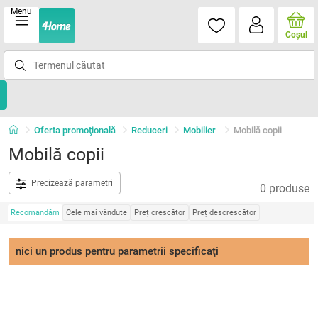
Menu
Coşul
Oferta promoţională
Reduceri
Mobilier
Mobilă copii
Mobilă copii
Precizează parametri
0 produse
Recomandăm
Cele mai vândute
Preț crescător
Preț descrescător
nici un produs pentru parametrii specificaţi