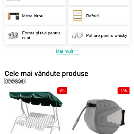
Mese birou
Rafturi
Forme şi tăvi pentru
Pahare pentru whisky
copt
Mai mult
Cele mai vândute produse
Previous
1%
-8%
-13%