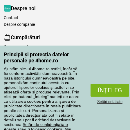
Despre noi
Contact
Despre companie
Cumpărături
Cum comand
Programul de fidelitate Norocei
Principii și protecția datelor
personale pe 4home.ro
Modalităţi şi tarife transport
Modalităţi de plată
Ajustăm site-ul 4home.ro astfel, încât să
fie conform activității dumneavoastră. În
De ce să cumpăraţi de la noi
baza istoricului dumneavoastră pe site,
Setările de confidențialitate
personalizăm conținutul acestuia cu
Termeni şi condiţii
ajutorul fișierelor cookies și astfel vi se
ÎNŢELEG
afisează oferte si produse relevante. Prin
Îngrijirea așternuturilor
click pe butonul „Înteleg“ sunteți de acord
cu utilizarea cookies pentru afișarea de
Setări detaliate
Comenzile dumneavoastră
publicitate direcționatș în rețele publicitare
pe alte site-uri. Personalizarea și
publicitatea direcționată pot fi setate în
Contul meu
detaliu sau pot fi oricând dezactivate în
Revizuirea comenzilor
secțiunea
Setări de confidențialiate
Aceste site-uri folosesc cookie's. Mai
Reclamaţii