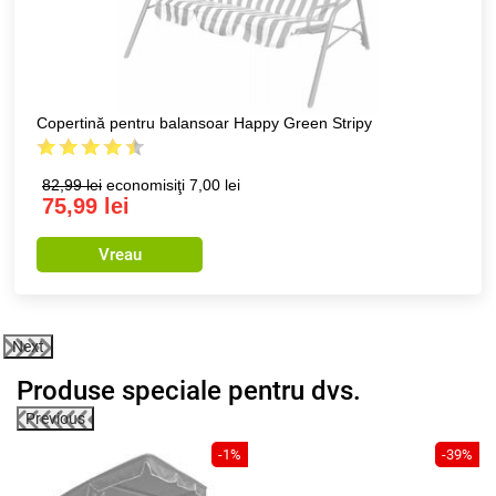
Copertină pentru balansoar Happy Green Stripy
82,99 lei
economisiţi 7,00 lei
75,99 lei
Vreau
Next
Produse speciale pentru dvs.
Previous
8%
-1%
-39%