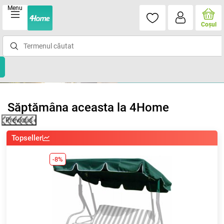
Menu
Coşul
Săptămâna aceasta la 4Home
Previous
Topseller
-8%