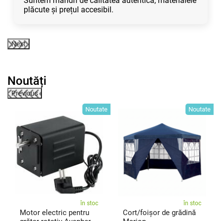
Suntem mândri de calitatea autentică, materialele
plăcute și prețul accesibil.
Next
Noutăți
Previous
te
Noutate
Noutate
în stoc
în stoc
Motor electric pentru
Cort/foișor de grădină