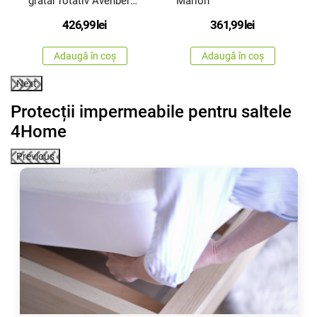
grătar rotativ Avenberg
Marion
MX-A40 220 V
426,99
lei
361,99
lei
Adaugă în coș
Adaugă în coș
Next
Protecții impermeabile pentru saltele
4Home
Previous