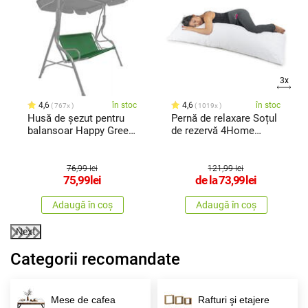
3x
4,6
în stoc
4,6
în stoc
767x
1019x
Husă de șezut pentru
Pernă de relaxare Soțul
balansoar Happy Green
de rezervă 4Home
Stripy
Trevlig
76,99 lei
121,99 lei
75,99
lei
de la
73,99
lei
Adaugă în coș
Adaugă în coș
Next
Categorii recomandate
Mese de cafea
Rafturi şi etajere