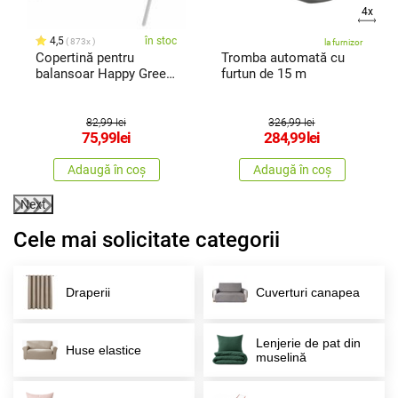
4x
4,5
în stoc
873x
la furnizor
Copertină pentru
Tromba automată cu
balansoar Happy Green
furtun de 15 m
Stripy
82,99 lei
326,99 lei
75,99
lei
284,99
lei
Adaugă în coș
Adaugă în coș
Next
Cele mai solicitate categorii
Draperii
Cuverturi canapea
Lenjerie de pat din
Huse elastice
muselină