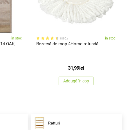
în stoc
în stoc
1890x
014 OAK,
Rezervă de mop 4Home rotundă
31,99
lei
Adaugă în coș
Rafturi