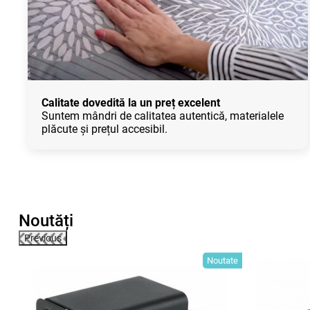
Calitate dovedită la un preț excelent
Suntem mândri de calitatea autentică, materialele
plăcute și prețul accesibil.
Noutăți
Previous
tate
Noutate