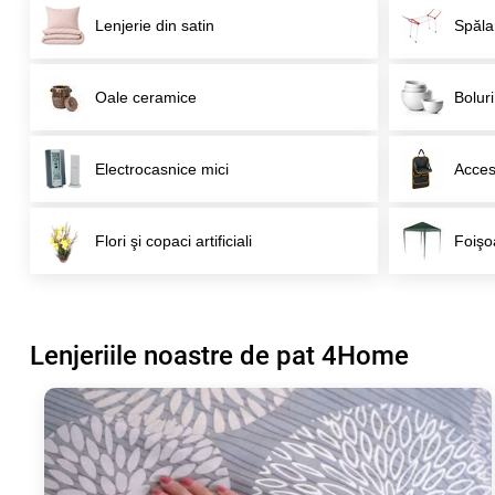
Lenjerie din satin
Spăla
Oale ceramice
Boluri
Electrocasnice mici
Acceso
Flori şi copaci artificiali
Foişo
Lenjeriile noastre de pat 4Home