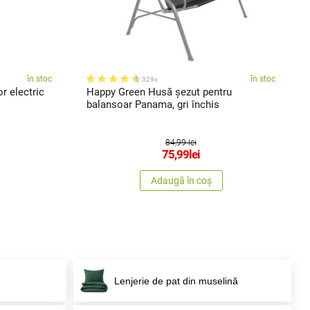
în stoc
în stoc
329x
r electric
Happy Green Husă șezut pentru
balansoar Panama, gri închis
84,99 lei
75,99
lei
Adaugă în coș
Lenjerie de pat din muselină