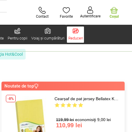
Autentificare
Contact
Favorite
Coşul
ate
Pentru copii
Voiaj și cumpărături
Reduceri
ţia Hot&Cool
Noutate de top
-8%
Cearșaf de pat jersey Bellatex Kamilka, galben, 160 x 200 cm
119,99 lei
economisiţi 9,00 lei
110,99 lei