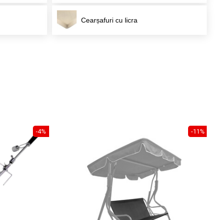
Cearșafuri cu licra
-4%
-11%