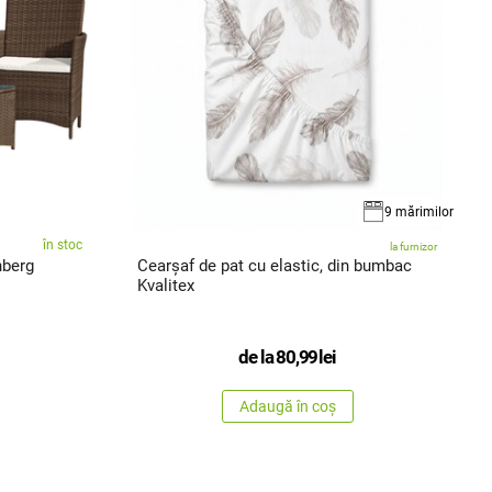
9 mărimilor
în stoc
la furnizor
nberg
Cearșaf de pat cu elastic, din bumbac
Kvalitex
de la
80,99
lei
Adaugă în coș