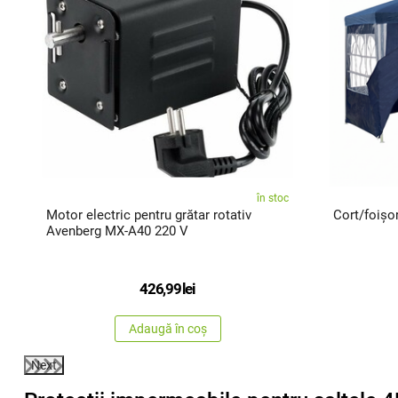
c
în stoc
Motor electric pentru grătar rotativ
Avenberg MX-A40 220 V
426,99
lei
Adaugă în coș
Next