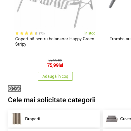
c
în stoc
873x
Copertină pentru balansoar Happy Green
Tromba aut
Stripy
82,99 lei
75,99
lei
Adaugă în coș
Next
Cele mai solicitate categorii
Draperii
Cuver