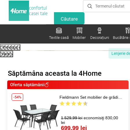
confortul
casei tale
Textile casă
Mobilier
Decorațiuni
Bucătărie ș
Previous
Lenjerie d
Next
Săptămâna aceasta la 4Home
Oferta săptămânii
-54%
Fieldmann Set mobilier de grădină RONY I
1.529,99 lei
economisiţi 830,00
lei
699,99 lei