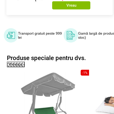
Vreau
Transport gratuit peste 999
Gamă largă de produs
lei
stoc)
Produse speciale pentru dvs.
Previous
38%
-1%