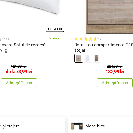
3 mărimi
în stoc
1019x
3x
elaxare Soțul de rezervă
Botnik cu compartimente G1
vlig
stejar
121,99 lei
224,99 lei
de la
73,99
lei
182,99
lei
Adaugă în coș
Adaugă în coș
i şi etajere
Mese birou