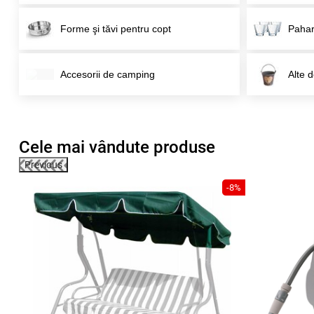
Forme şi tăvi pentru copt
Pahar
Accesorii de camping
Alte d
Cele mai vândute produse
Previous
32%
-8%