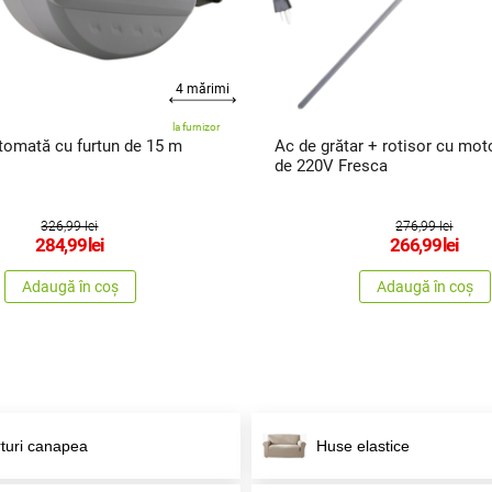
4 mărimi
la furnizor
omată cu furtun de 15 m
Ac de grătar + rotisor cu moto
de 220V Fresca
326,99 lei
276,99 lei
284,99
lei
266,99
lei
Adaugă în coș
Adaugă în coș
turi canapea
Huse elastice