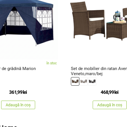
în stoc
Cort/foișor de grădină Marion
Set de mobilier din ratan Ave
Veneto,maro/bej
361,99
lei
468,99
lei
Adaugă în coș
Adaugă în coș