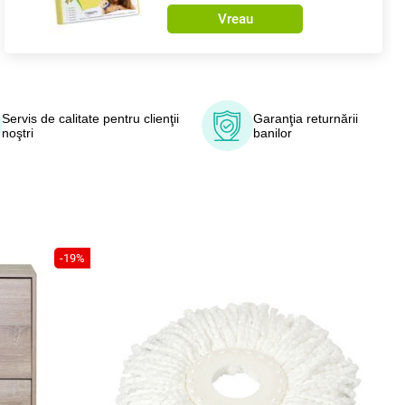
Vreau
Servis de calitate pentru clienţii
Garanţia returnării
noştri
banilor
-19%