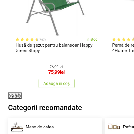
c
în stoc
767x
Husă de șezut pentru balansoar Happy
Pernă de r
Green Stripy
4Home Tre
76,99 lei
75,99
lei
Adaugă în coș
Next
Categorii recomandate
Mese de cafea
Raftur