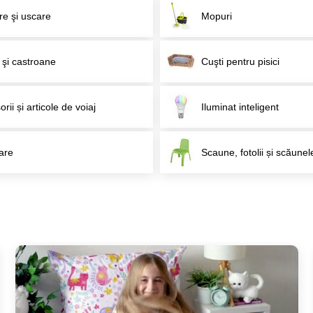
re şi uscare
Mopuri
 şi castroane
Cuşti pentru pisici
rii și articole de voiaj
Iluminat inteligent
are
Scaune, fotolii și scăunel