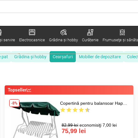
i servire
Electrocasnice
Grădina şi hobby
Curățenie
Frumuseţe şi sănăt
e pat
Grădina şi hobby
Cearșafuri
Mobilier de depozitare
Colec
Topseller
-8%
Copertină pentru balansoar Happy Green Stripy
82,99 lei
economisiţi 7,00 lei
75,99 lei