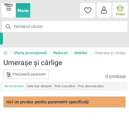
Menu
Coşul
Oferta promoţională
Reduceri
Mobilier
Umeraşe şi cârlige
Umeraşe şi cârlige
Precizează parametri
0 produse
Recomandăm
Cele mai vândute
Preț crescător
Preț descrescător
nici un produs pentru parametrii specificaţi